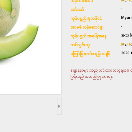
METR
အမှတ်တံဆိပ်
-
မော်ဒယ်
Myan
ကုန်ပစ္စည်းမူလနိုင်ငံ
-
အာမခံ (ဝန်ဆောင်မှု)
အသစ်
ကုန်ပစ္စည်းအခြေအနေ
METR
တင်သွင်းသူ
2020-
ကြော်ငြာတင်သည့်အချိန်
ဈေးနုန်းများသည် တင်ထားသည့်ရက်မှ တစ်
ပြန်လည် အတည်ပြု ပေးရန်