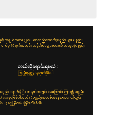
းနှင့် အရွယ်အစား (၂ပေပတ်လည်အောက်)ပစ္စည်းများ ပစ္စည်း
 3 ရက်မှ 10 ရက်အတွင်း သင့်အိမ်ရှေ့အရောက် မှာယူတဲ့ပစ္စည်း
ဘယ်လိုရောင်းရမလဲ :
ကြည့်ရန်ဤနေရာကိုနှိပ်ပါ
ပစ္စည်းရောက်ရှိပြီး တရက်အတွင်း အကြောင်းကြား၍ ပစ္စည်း
်လဲ ပေးမှာဖြစ်ပါတယ်။ ( ပစ္စည်းအသစ်အနေအထား ယိုယွင်း
 ) ငွေပြန်အမ်းခြင်းသီးခံပါ။