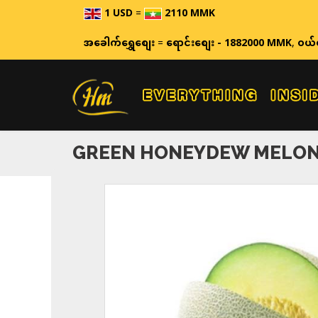
1 USD
=
2110 MMK
ဈေးနှုန
အခေါက်ရွှေစျေး
=
ရောင်းစျေး - 1882000 MMK
,
ဝယ်
GREEN HONEYDEW MELO