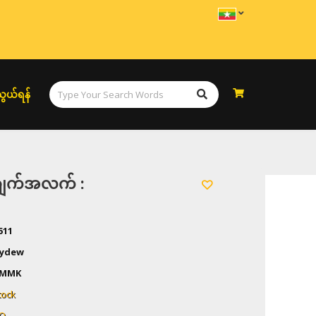
ွယ်ရန်
အချက်အလက် :
511
ydew
0 MMK
tock