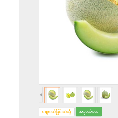
အခုဝယ်မယ်
စျေးဝယ်ခြင်းထဲသို့