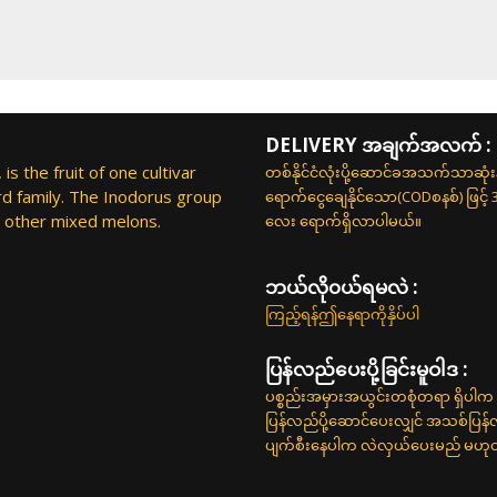
DELIVERY အချက်အလက် :
 the fruit of one cultivar
တစ်နိုင်ငံလုံးပို့ဆောင်ခအသက်သာဆုံ
d family. The Inodorus group
ရောက်ငွေချေနိုင်သော(CODစနစ်) ဖြင့်
d other mixed melons.
လေး ရောက်ရှိလာပါမယ်။
ဘယ်လို၀ယ်ရမလဲ :
ကြည့်ရန်ဤနေရာကိုနှိပ်ပါ
ပြန်လည်ပေးပို့ခြင်းမူဝါဒ :
ပစ္စည်းအမှားအယွင်းတစုံတရာ ရှိပါက 
ပြန်လည်ပို့ဆောင်ပေးလျှင် အသစ်ပြန
ပျက်စီးနေပါက လဲလှယ်ပေးမည် မဟုတ်ပါ