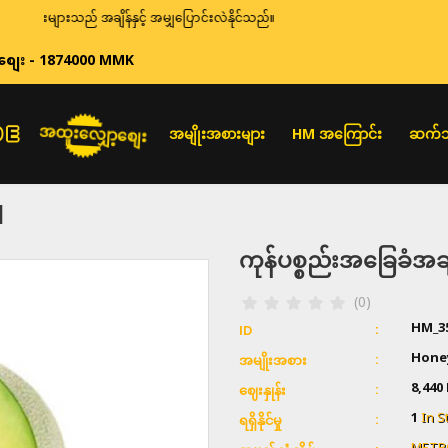
်းများသည် အချိန်နှင့် အမျှပြောင်းလဲနိုင်သည်။
စျေး - 1874000 MMK
အထူးလျှော့စျေး
အမျိုးအစားများ
HM အကြောင်း
ဆက်သ
N
ကုန်ပစ္စည်းအခြေခံ
(0)
HM_3
ID
Hone
အမျိုးအစား
8,44
ဈေးနှုန်း
1
In S
ရရှိနိုင်မှု