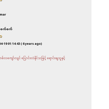
O
mar
စက်စက်
O
04-19 01:14:43
( 6 years ago)
လကျော်လျင် ပြောင်းလဲနိုင်သဖြင့် ရောင်းချသူနှင့်