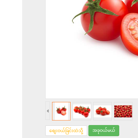
အခုဝယ်မယ်
စျေးဝယ်ခြင်းထဲသို့