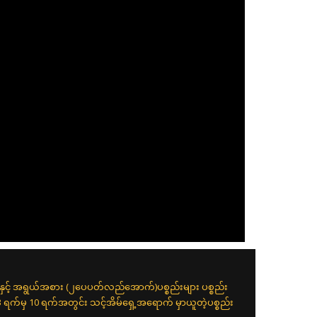
းနှင့် အရွယ်အစား (၂ပေပတ်လည်အောက်)ပစ္စည်းများ ပစ္စည်း
 3 ရက်မှ 10 ရက်အတွင်း သင့်အိမ်ရှေ့အရောက် မှာယူတဲ့ပစ္စည်း