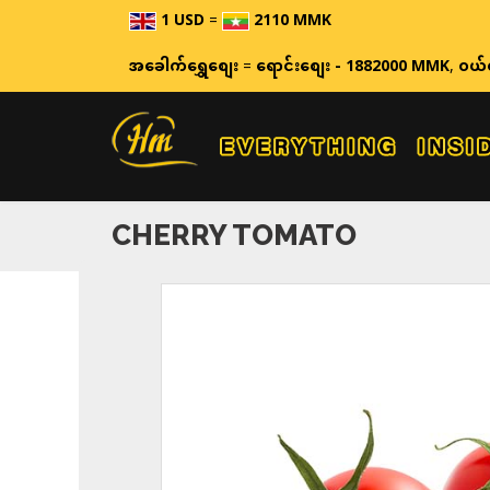
1 USD
=
2110 MMK
ဈေးနှုန်းများသည် အချိန်နှင
အခေါက်ရွှေစျေး
=
ရောင်းစျေး - 1882000 MMK
,
ဝယ်
CHERRY TOMATO