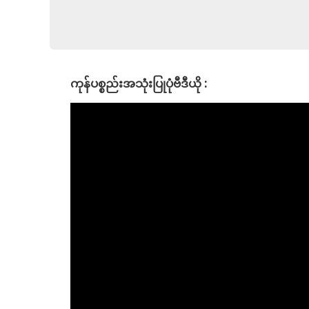
ကုန်ပစ္စည်းအသုံးပြုပုံဗီဒီယို :