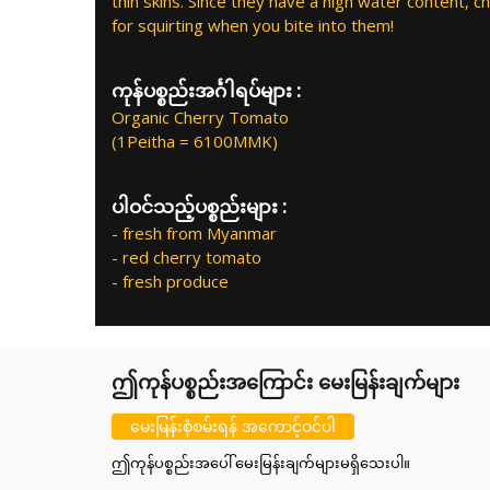
thin skins. Since they have a high water content,
for squirting when you bite into them!
ကုန်ပစ္စည်းအင်္ဂါရပ်များ :
Organic Cherry Tomato
(1Peitha = 6100MMK)
ပါဝင်သည့်ပစ္စည်းများ :
- fresh from Myanmar
- red cherry tomato
- fresh produce
ဤကုန်ပစ္စည်းအကြောင်း မေးမြန်းချက်များ
မေးမြန်းစုံစမ်းရန် အကောင့်ဝင်ပါ
ဤကုန်ပစ္စည်းအပေါ် မေးမြန်းချက်များမရှိသေးပါ။