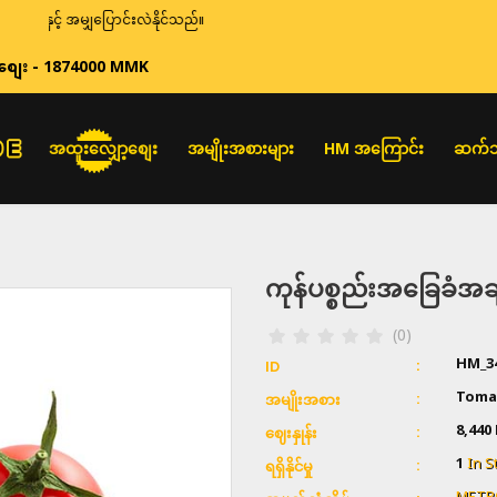
့် အမျှပြောင်းလဲနိုင်သည်။
စျေး - 1874000 MMK
အထူးလျှော့စျေး
အမျိုးအစားများ
HM အကြောင်း
ဆက်သ
ကုန်ပစ္စည်းအခြေခံ
(0)
HM_3
ID
Toma
အမျိုးအစား
8,44
ဈေးနှုန်း
1
In S
ရရှိနိုင်မှု