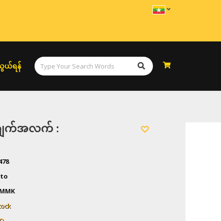
ွယ်ရန်
အချက်အလက် :
478
to
0 MMK
tock