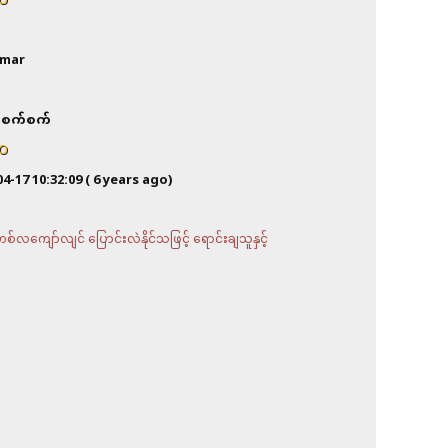
O
mar
စက်စက်
O
04-17 10:32:09
( 6 years ago)
လကျော်လျင် ပြောင်းလဲနိုင်သဖြင့် ရောင်းချသူနှင့်