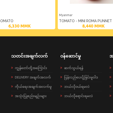
Myanmar
TOMATO
TOMATO - MINI ROMA PUNNET
6,330
MMK
8,440
MMK
သတင်းအချက်လက်
ဝန်ဆောင်မှု
အ
ကျွန်တော်တို့အကြောင်း
ဆက်သွယ်ရန်
DELIVERY အချက်အလက်
ပြန်လည်ပေးပို့ခြင်းမူဝါဒ
ကိုယ်ရေးအချက်အလက်မူ
ဘယ်လို၀ယ်ရမလဲ
အသုံးပြုစည်းမျဉ်းများ
ဘယ်လိုရောင်းရမလဲ