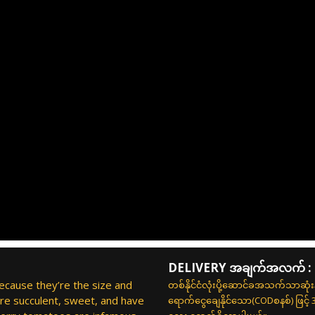
DELIVERY အချက်အလက် :
cause they’re the size and
တစ်နိုင်ငံလုံးပို့ဆောင်ခအသက်သာဆုံ
re succulent, sweet, and have
ရောက်ငွေချေနိုင်သော(CODစနစ်) ဖြင့်