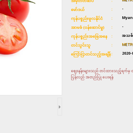
METR
အမှတ်တံဆိပ်
-
မော်ဒယ်
Myan
ကုန်ပစ္စည်းမူလနိုင်ငံ
-
အာမခံ (ဝန်ဆောင်မှု)
အသစ်
ကုန်ပစ္စည်းအခြေအနေ
METR
တင်သွင်းသူ
2020-
ကြော်ငြာတင်သည့်အချိန်
ဈေးနုန်းများသည် တင်ထားသည့်ရက်မှ တစ်
ပြန်လည် အတည်ပြု ပေးရန်