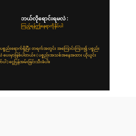
ဘယ်လိုရောင်းရမလဲ :
ကြည့်ရန်ဤနေရာကိုနှိပ်ပါ
ပစ္စည်းရောက်ရှိပြီး တရက်အတွင်း အကြောင်းကြား၍ ပစ္စည်း
်လဲ ပေးမှာဖြစ်ပါတယ်။ ( ပစ္စည်းအသစ်အနေအထား ယိုယွင်း
 ) ငွေပြန်အမ်းခြင်းသီးခံပါ။