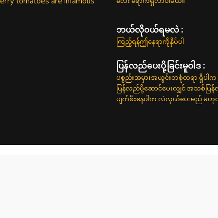
 cherry tomatoes are infamous
လေး ရောက်ရှိလာပါမယ်။
ဘယ်လို၀ယ်ရမလဲ :
ကြည့်ရန်ဤနေရာကိုနှိပ်ပါ
ပြန်လည်ပေးပို့ခြင်းမူဝါဒ :
ပစ္စည်းအမှားအယွင်းတစုံတရာ ရှိပါက 
ပြန်လည်ပို့ဆောင်ပေးလျှင် အသစ်ပြန
ပျက်စီးနေပါက လဲလှယ်ပေးမည် မဟုတ်ပါ