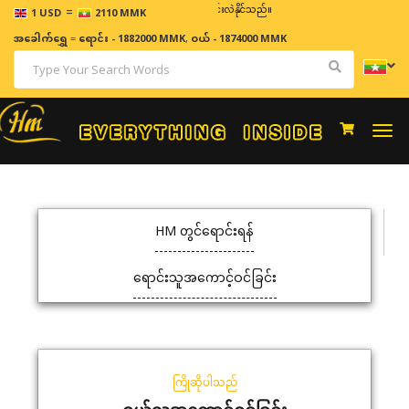
=
ဈေးနှုန်းများသည် အချိန်နှင့် အမျှပြောင်းလဲနိုင်သည်။
1 USD
2110 MMK
အခေါက်ရွှေ
=
ရောင်း - 1882000 MMK
,
ဝယ် - 1874000 MMK
Togg
navi
HM တွင်ရောင်းရန်
ရောင်းသူအကောင့်ဝင်ခြင်း
ကြိုဆိုပါသည်