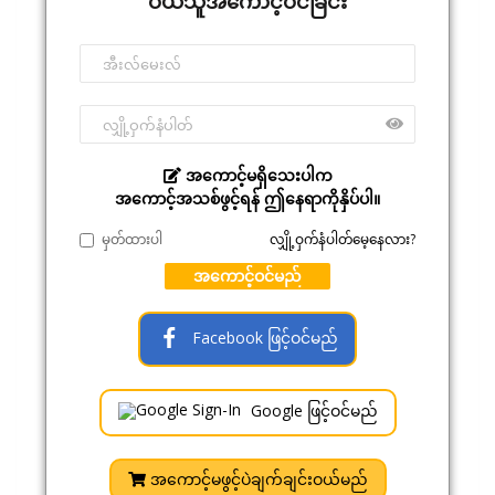
ဝယ်သူအကောင့်ဝင်ခြင်း
အကောင့်မရှိသေးပါက
အကောင့်အသစ်ဖွင့်ရန် ဤနေရာကိုနှိပ်ပါ။
မှတ်ထားပါ
လျှို့ဝှက်နံပါတ်မေ့နေလား?
အကောင့်ဝင်မည်
Facebook ဖြင့်ဝင်မည်
Google ဖြင့်ဝင်မည်
အကောင့်မဖွင့်ပဲချက်ချင်းဝယ်မည်