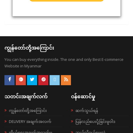
ကျွန်တော်တို့အကြောင်း
You can buy everything inside. The one and only Best E-commerce
Website in Myanmar
သတင်းအချက်လက်
ဝန်ဆောင်မှု
ကျွန်တော်တို့အကြောင်း
ဆက်သွယ်ရန်
DELIVERY အချက်အလက်
ပြန်လည်ပေးပို့ခြင်းမူဝါဒ
ကိုယ်ရေးအချက်အလက်မူ
ဘယ်လို၀ယ်ရမလဲ