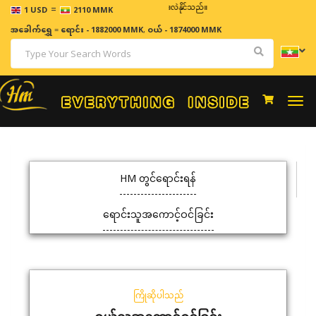
=
ဈေးနှုန်းများသည် အချိန်နှင့် အမျှပြောင်းလဲနိုင်သည်။
1 USD
2110 MMK
အခေါက်ရွှေ
=
ရောင်း - 1882000 MMK
,
ဝယ် - 1874000 MMK
Togg
navi
HM တွင်ရောင်းရန်
ရောင်းသူအကောင့်ဝင်ခြင်း
ကြိုဆိုပါသည်