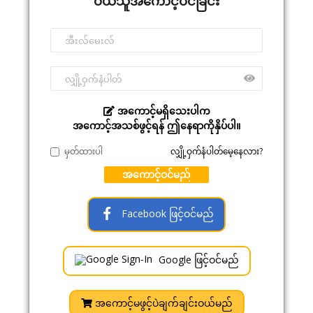
ဝယ်သူအကောင့်ဝင်ခြင်း
အကောင့်မရှိသေးပါက
အကောင့်အသစ်ဖွင့်ရန် ဤနေရာကိုနှိပ်ပါ။
မှတ်ထားပါ
လျှို့ဝှက်နံပါတ်မေ့နေလား?
အကောင့်ဝင်မည်
Facebook ဖြင့်ဝင်မည်
Google ဖြင့်ဝင်မည်
အကောင့်မဖွင့်ပဲချက်ချင်းဝယ်မည်