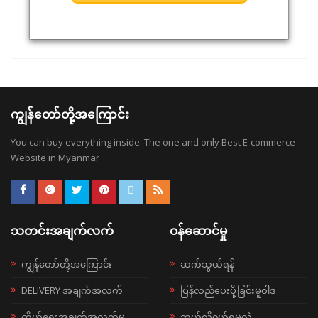
ကျွန်တော်တို့အကြောင်း
You can buy everything inside. The one and only Best E-commerce
Website in Myanmar
သတင်းအချက်လက်
ဝန်ဆောင်မှု
ကျွန်တော်တို့အကြောင်း
ဆက်သွယ်ရန်
DELIVERY အချက်အလက်
ပြန်လည်ပေးပို့ခြင်းမူဝါဒ
ကိုယ်ရေးအချက်အလက်မူ
ဘယ်လို၀ယ်ရမလဲ