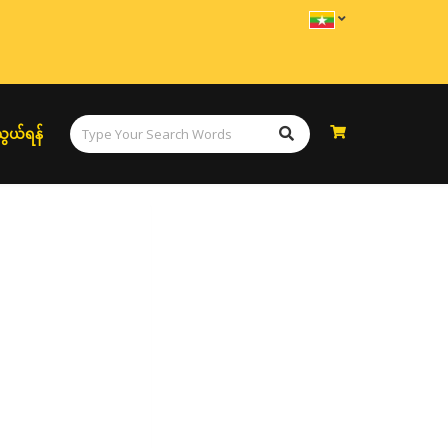
ွယ်ရန်