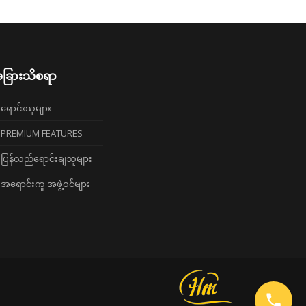
ခြားသိစရာ
ရောင်းသူများ
PREMIUM FEATURES
ပြန်လည်ရောင်းချသူများ
အရောင်းကူ အဖွဲ့ဝင်များ