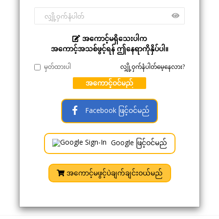
အကောင့်မရှိသေးပါက
အကောင့်အသစ်ဖွင့်ရန် ဤနေရာကိုနှိပ်ပါ။
မှတ်ထားပါ
လျှို့ဝှက်နံပါတ်မေ့နေလား?
အကောင့်ဝင်မည်
Facebook ဖြင့်ဝင်မည်
Google ဖြင့်ဝင်မည်
အကောင့်မဖွင့်ပဲချက်ချင်းဝယ်မည်