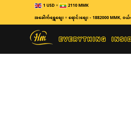
1 USD
=
2110 MMK
အခေါက်ရွှေစျေး
=
ရောင်းစျေး - 1882000 MMK
,
ဝယ်