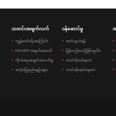
သတင်းအချက်လက်
ဝန်ဆောင်မှု
အ
ကျွန်တော်တို့အကြောင်း
ဆက်သွယ်ရန်
DELIVERY အချက်အလက်
ပြန်လည်ပေးပို့ခြင်းမူဝါဒ
ကိုယ်ရေးအချက်အလက်မူ
ဘယ်လို၀ယ်ရမလဲ
အသုံးပြုစည်းမျဉ်းများ
ဘယ်လိုရောင်းရမလဲ