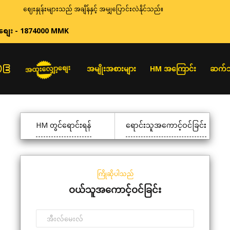
ဈေးနှုန်းများသည် အချိန်နှင့် အမျှပြောင်းလဲနိုင်သည်။
စျေး - 1874000 MMK
အထူးလျှော့စျေး
အမျိုးအစားများ
HM အကြောင်း
ဆက်သ
HM တွင်ရောင်းရန်
ရောင်းသူအကောင့်ဝင်ခြင်း
ကြိုဆိုပါသည်
ဝယ်သူအကောင့်ဝင်ခြင်း