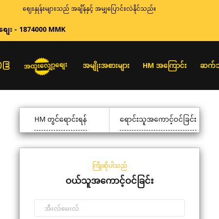
ဈေးနှုန်းများသည် အချိန်နှင့် အမျှပြောင်းလဲနိုင်သည်။
စျေး - 1874000 MMK
အထူးလျှော့စျေး
အမျိုးအစားများ
HM အကြောင်း
ဆက်သ
HM တွင်ရောင်းရန်
ရောင်းသူအကောင့်ဝင်ခြင်း
ကြိုဆိုပါသည်
ဝယ်သူအကောင့်ဝင်ခြင်း