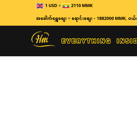
1 USD
=
2110 MMK
အခေါက်ရွှေစျေး
=
ရောင်းစျေး - 1882000 MMK
,
ဝယ်