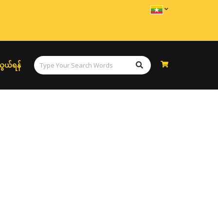
ွယ်ရန်