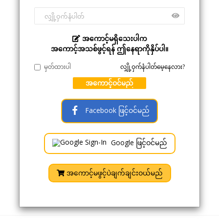
အကောင့်မရှိသေးပါက
အကောင့်အသစ်ဖွင့်ရန် ဤနေရာကိုနှိပ်ပါ။
မှတ်ထားပါ
လျှို့ဝှက်နံပါတ်မေ့နေလား?
အကောင့်ဝင်မည်
Facebook ဖြင့်ဝင်မည်
Google ဖြင့်ဝင်မည်
အကောင့်မဖွင့်ပဲချက်ချင်းဝယ်မည်