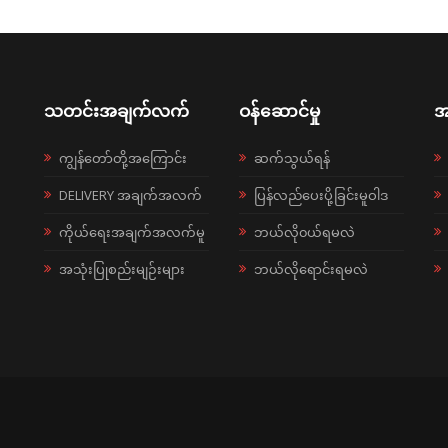
သတင်းအချက်လက်
ဝန်ဆောင်မှု
အ
ကျွန်တော်တို့အကြောင်း
ဆက်သွယ်ရန်
DELIVERY အချက်အလက်
ပြန်လည်ပေးပို့ခြင်းမူဝါဒ
ကိုယ်ရေးအချက်အလက်မူ
ဘယ်လို၀ယ်ရမလဲ
အသုံးပြုစည်းမျဉ်းများ
ဘယ်လိုရောင်းရမလဲ