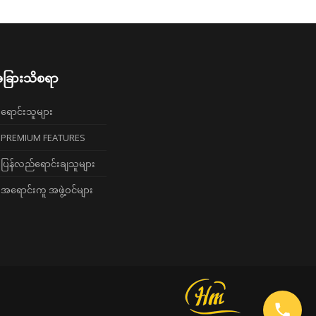
ခြားသိစရာ
ရောင်းသူများ
PREMIUM FEATURES
ပြန်လည်ရောင်းချသူများ
အရောင်းကူ အဖွဲ့ဝင်များ