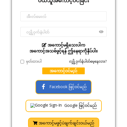
ဝယ်သူအကောင့်ဝင်ခြင်း
အကောင့်မရှိသေးပါက
အကောင့်အသစ်ဖွင့်ရန် ဤနေရာကိုနှိပ်ပါ။
မှတ်ထားပါ
လျှို့ဝှက်နံပါတ်မေ့နေလား?
အကောင့်ဝင်မည်
Facebook ဖြင့်ဝင်မည်
Google ဖြင့်ဝင်မည်
အကောင့်မဖွင့်ပဲချက်ချင်းဝယ်မည်