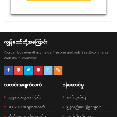
ကျွန်တော်တို့အကြောင်း
You can buy everything inside. The one and only Best E-commerce
Website in Myanmar
သတင်းအချက်လက်
ဝန်ဆောင်မှု
ကျွန်တော်တို့အကြောင်း
ဆက်သွယ်ရန်
DELIVERY အချက်အလက်
ပြန်လည်ပေးပို့ခြင်းမူဝါဒ
ကိုယ်ရေးအချက်အလက်မူ
ဘယ်လို၀ယ်ရမလဲ