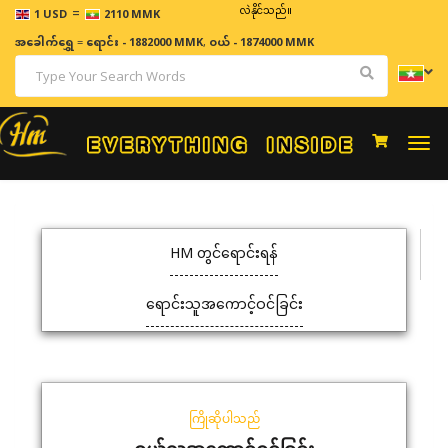
=
ဈေးနှုန်းများသည် အချိန်နှင့် အမျှပြောင်းလဲနိုင်သည်။
1 USD
2110 MMK
အခေါက်ရွှေ
=
ရောင်း - 1882000 MMK
,
ဝယ် - 1874000 MMK
Togg
navi
HM တွင်ရောင်းရန်
ရောင်းသူအကောင့်ဝင်ခြင်း
ကြိုဆိုပါသည်