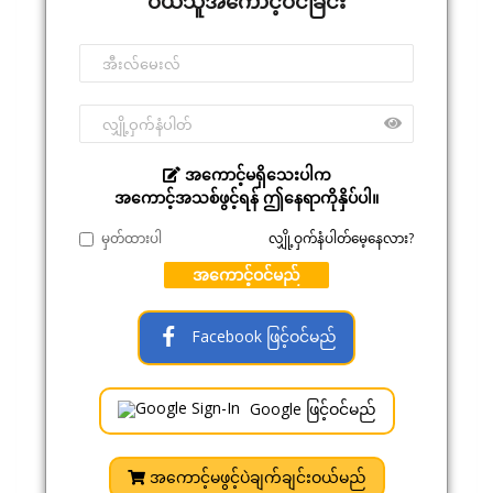
ဝယ်သူအကောင့်ဝင်ခြင်း
အကောင့်မရှိသေးပါက
အကောင့်အသစ်ဖွင့်ရန် ဤနေရာကိုနှိပ်ပါ။
မှတ်ထားပါ
လျှို့ဝှက်နံပါတ်မေ့နေလား?
အကောင့်ဝင်မည်
Facebook ဖြင့်ဝင်မည်
Google ဖြင့်ဝင်မည်
အကောင့်မဖွင့်ပဲချက်ချင်းဝယ်မည်