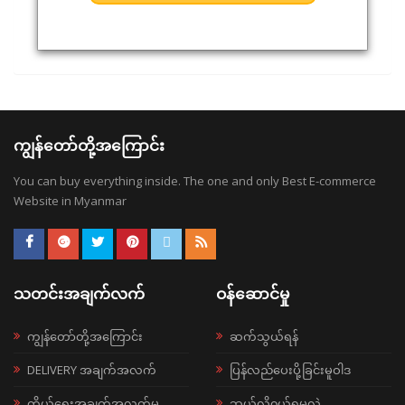
ကျွန်တော်တို့အကြောင်း
You can buy everything inside. The one and only Best E-commerce
Website in Myanmar
သတင်းအချက်လက်
ဝန်ဆောင်မှု
ကျွန်တော်တို့အကြောင်း
ဆက်သွယ်ရန်
DELIVERY အချက်အလက်
ပြန်လည်ပေးပို့ခြင်းမူဝါဒ
ကိုယ်ရေးအချက်အလက်မူ
ဘယ်လို၀ယ်ရမလဲ