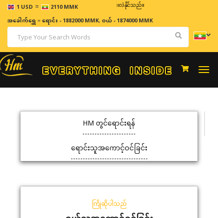
=
ဈေးနှုန်းများသည် အချိန်နှင့် အမျှပြောင်းလဲနိုင်သည်။
1 USD
2110 MMK
အခေါက်ရွှေ
=
ရောင်း - 1882000 MMK
,
ဝယ် - 1874000 MMK
Togg
navi
HM တွင်ရောင်းရန်
ရောင်းသူအကောင့်ဝင်ခြင်း
ကြိုဆိုပါသည်