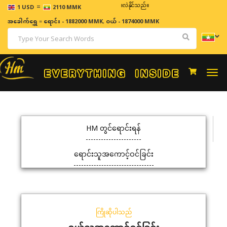
=
ဈေးနှုန်းများသည် အချိန်နှင့် အမျှပြောင်းလဲနိုင်သည်။
1 USD
2110 MMK
အခေါက်ရွှေ
=
ရောင်း - 1882000 MMK
,
ဝယ် - 1874000 MMK
Togg
navi
HM တွင်ရောင်းရန်
ရောင်းသူအကောင့်ဝင်ခြင်း
ကြိုဆိုပါသည်