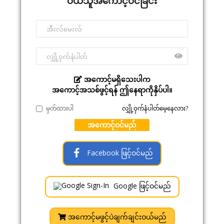
ဝယ်သူအကောင့်ဝင်ခြင်း
အကောင့်မရှိသေးပါက
အကောင့်အသစ်ဖွင့်ရန် ဤနေရာကိုနှိပ်ပါ။
မှတ်ထားပါ
လျှို့ဝှက်နံပါတ်မေ့နေလား?
အကောင့်ဝင်မည်
Facebook ဖြင့်ဝင်မည်
Google ဖြင့်ဝင်မည်
အကောင့်မဖွင့်ပဲချက်ချင်းဝယ်မည်