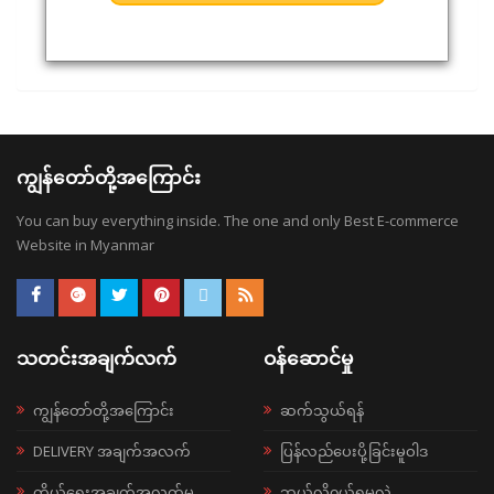
ကျွန်တော်တို့အကြောင်း
You can buy everything inside. The one and only Best E-commerce
Website in Myanmar
သတင်းအချက်လက်
ဝန်ဆောင်မှု
ကျွန်တော်တို့အကြောင်း
ဆက်သွယ်ရန်
DELIVERY အချက်အလက်
ပြန်လည်ပေးပို့ခြင်းမူဝါဒ
ကိုယ်ရေးအချက်အလက်မူ
ဘယ်လို၀ယ်ရမလဲ