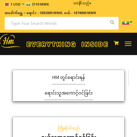
=
ဈေးနှုန်းများသည် အချိန်နှင့် အမျှပြောင်းလဲနိုင်သည်။
1 USD
2110 MMK
အခေါက်ရွှေ
=
ရောင်း - 1882000 MMK
,
ဝယ် - 1874000 MMK
Togg
navi
HM တွင်ရောင်းရန်
ရောင်းသူအကောင့်ဝင်ခြင်း
ကြိုဆိုပါသည်