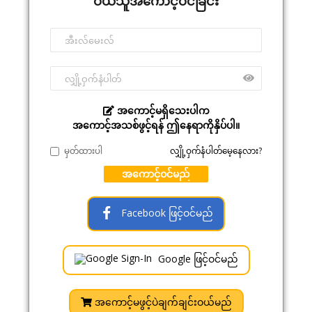
ဝယ်သူအကောင့်ဝင်ခြင်း
အကောင့်မရှိသေးပါက
အကောင့်အသစ်ဖွင့်ရန် ဤနေရာကိုနှိပ်ပါ။
မှတ်ထားပါ
လျှို့ဝှက်နံပါတ်မေ့နေလား?
အကောင့်ဝင်မည်
Facebook ဖြင့်ဝင်မည်
Google ဖြင့်ဝင်မည်
အကောင့်မဖွင့်ပဲချက်ချင်းဝယ်မည်