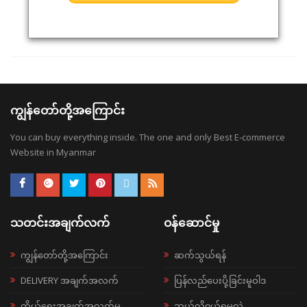
ကျွန်တော်တို့အကြောင်း
You can buy everything inside. The one and only Best E-commerce
Website in Myanmar
သတင်းအချက်လက်
ဝန်ဆောင်မှု
ကျွန်တော်တို့အကြောင်း
ဆက်သွယ်ရန်
DELIVERY အချက်အလက်
ပြန်လည်ပေးပို့ခြင်းမူဝါဒ
ကိုယ်ရေးအချက်အလက်မူ
ဘယ်လို၀ယ်ရမလဲ