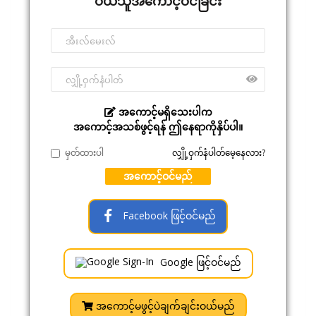
ဝယ်သူအကောင့်ဝင်ခြင်း
အကောင့်မရှိသေးပါက
အကောင့်အသစ်ဖွင့်ရန် ဤနေရာကိုနှိပ်ပါ။
မှတ်ထားပါ
လျှို့ဝှက်နံပါတ်မေ့နေလား?
အကောင့်ဝင်မည်
Facebook ဖြင့်ဝင်မည်
Google ဖြင့်ဝင်မည်
အကောင့်မဖွင့်ပဲချက်ချင်းဝယ်မည်