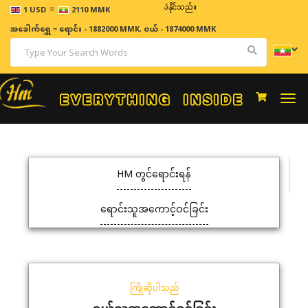
=
ဈေးနှုန်းများသည် အချိန်နှင့် အမျှပြောင်းလဲနိုင်သည်။
1 USD
2110 MMK
အခေါက်ရွှေ
=
ရောင်း - 1882000 MMK
,
ဝယ် - 1874000 MMK
Togg
navi
HM တွင်ရောင်းရန်
ရောင်းသူအကောင့်ဝင်ခြင်း
ကြိုဆိုပါသည်