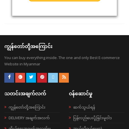
ကျွန်တော်တို့အကြောင်း
You can buy everything inside. The one and only Best E-commerce
Website in Myanmar
သတင်းအချက်လက်
ဝန်ဆောင်မှု
ကျွန်တော်တို့အကြောင်း
ဆက်သွယ်ရန်
DELIVERY အချက်အလက်
ပြန်လည်ပေးပို့ခြင်းမူဝါဒ
ကိုယ်ရေးအချက်အလက်မူ
ဘယ်လို၀ယ်ရမလဲ