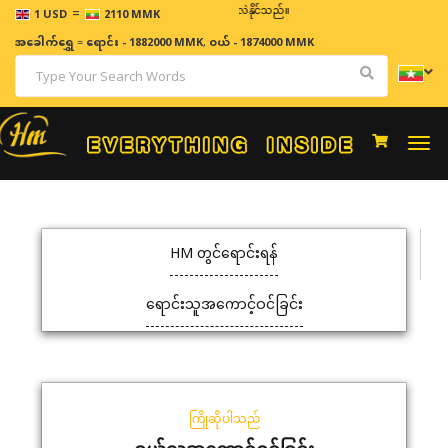
=
ဈေးနှုန်းများသည် အချိန်နှင့် အမျှပြောင်းလဲနိုင်သည်။
1 USD
2110 MMK
အခေါက်ရွှေ
=
ရောင်း - 1882000 MMK
,
ဝယ် - 1874000 MMK
Togg
navi
HM တွင်ရောင်းရန်
ရောင်းသူအကောင့်ဝင်ခြင်း
ကြိုဆိုပါသည်