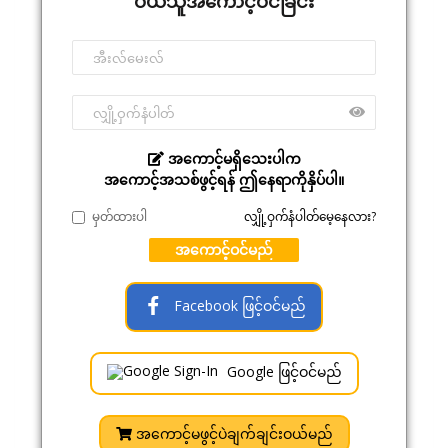
ဝယ်သူအကောင့်ဝင်ခြင်း
အကောင့်မရှိသေးပါက
အကောင့်အသစ်ဖွင့်ရန် ဤနေရာကိုနှိပ်ပါ။
မှတ်ထားပါ
လျှို့ဝှက်နံပါတ်မေ့နေလား?
အကောင့်ဝင်မည်
Facebook ဖြင့်ဝင်မည်
Google ဖြင့်ဝင်မည်
အကောင့်မဖွင့်ပဲချက်ချင်းဝယ်မည်