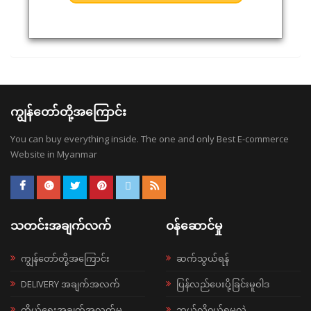
ကျွန်တော်တို့အကြောင်း
You can buy everything inside. The one and only Best E-commerce
Website in Myanmar
သတင်းအချက်လက်
ဝန်ဆောင်မှု
ကျွန်တော်တို့အကြောင်း
ဆက်သွယ်ရန်
DELIVERY အချက်အလက်
ပြန်လည်ပေးပို့ခြင်းမူဝါဒ
ကိုယ်ရေးအချက်အလက်မူ
ဘယ်လို၀ယ်ရမလဲ