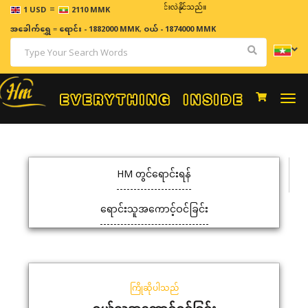
=
ဈေးနှုန်းများသည် အချိန်နှင့် အမျှပြောင်းလဲနိုင်သည်။
1 USD
2110 MMK
အခေါက်ရွှေ
=
ရောင်း - 1882000 MMK
,
ဝယ် - 1874000 MMK
Togg
navi
HM တွင်ရောင်းရန်
ရောင်းသူအကောင့်ဝင်ခြင်း
ကြိုဆိုပါသည်