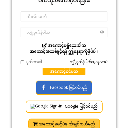
ဝယ်သူအကောင့်ဝင်ခြင်း
အကောင့်မရှိသေးပါက
အကောင့်အသစ်ဖွင့်ရန် ဤနေရာကိုနှိပ်ပါ။
မှတ်ထားပါ
လျှို့ဝှက်နံပါတ်မေ့နေလား?
အကောင့်ဝင်မည်
Facebook ဖြင့်ဝင်မည်
Google ဖြင့်ဝင်မည်
အကောင့်မဖွင့်ပဲချက်ချင်းဝယ်မည်