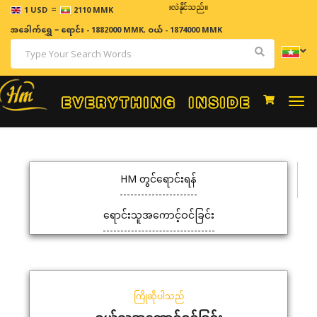
=
ဈေးနှုန်းများသည် အချိန်နှင့် အမျှပြောင်းလဲနိုင်သည်။
1 USD
2110 MMK
အခေါက်ရွှေ
=
ရောင်း - 1882000 MMK
,
ဝယ် - 1874000 MMK
Togg
navi
HM တွင်ရောင်းရန်
ရောင်းသူအကောင့်ဝင်ခြင်း
ကြိုဆိုပါသည်