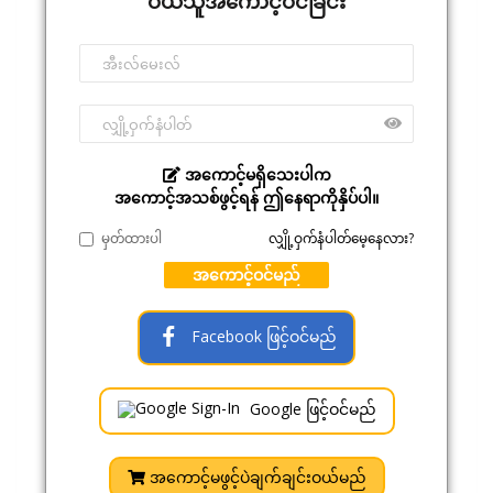
ဝယ်သူအကောင့်ဝင်ခြင်း
အကောင့်မရှိသေးပါက
အကောင့်အသစ်ဖွင့်ရန် ဤနေရာကိုနှိပ်ပါ။
မှတ်ထားပါ
လျှို့ဝှက်နံပါတ်မေ့နေလား?
အကောင့်ဝင်မည်
Facebook ဖြင့်ဝင်မည်
Google ဖြင့်ဝင်မည်
အကောင့်မဖွင့်ပဲချက်ချင်းဝယ်မည်