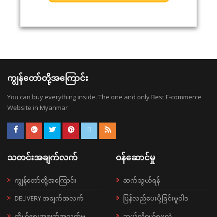
ကျွန်တော်တို့အကြောင်း
You can buy everything inside. The one and only Best E-commerce
Website in Myanmar
သတင်းအချက်လက်
ဝန်ဆောင်မှု
ကျွန်တော်တို့အကြောင်း
ဆက်သွယ်ရန်
DELIVERY အချက်အလက်
ပြန်လည်ပေးပို့ခြင်းမူဝါဒ
ကိုယ်ရေးအချက်အလက်မူ
ဘယ်လို၀ယ်ရမလဲ