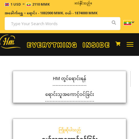
=
ဈေးနှုန်းများသည် အချိန်နှင့် အမျှပြောင်းလဲနိုင်သည်။
1 USD
2110 MMK
အခေါက်ရွှေ
=
ရောင်း - 1882000 MMK
,
ဝယ် - 1874000 MMK
Togg
navi
HM တွင်ရောင်းရန်
ရောင်းသူအကောင့်ဝင်ခြင်း
ကြိုဆိုပါသည်