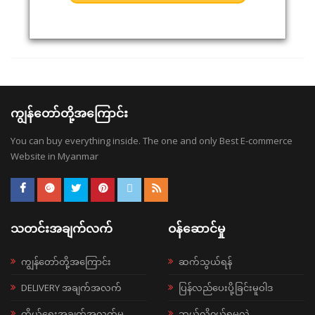
ကျွန်တော်တို့အကြောင်း
You can buy everything inside. The one and only Best E-commerce
Website in Myanmar
သတင်းအချက်လက်
ဝန်ဆောင်မှု
ကျွန်တော်တို့အကြောင်း
ဆက်သွယ်ရန်
DELIVERY အချက်အလက်
ပြန်လည်ပေးပို့ခြင်းမူဝါဒ
ကိုယ်ရေးအချက်အလက်မူ
ဘယ်လို၀ယ်ရမလဲ