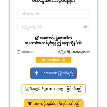
ဝယ်သူအကောင့်ဝင်ခြင်း
အကောင့်မရှိသေးပါက
အကောင့်အသစ်ဖွင့်ရန် ဤနေရာကိုနှိပ်ပါ။
မှတ်ထားပါ
လျှို့ဝှက်နံပါတ်မေ့နေလား?
အကောင့်ဝင်မည်
Facebook ဖြင့်ဝင်မည်
Google ဖြင့်ဝင်မည်
အကောင့်မဖွင့်ပဲချက်ချင်းဝယ်မည်