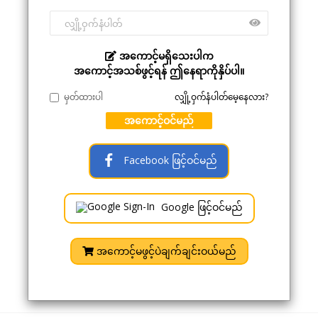
အကောင့်မရှိသေးပါက
အကောင့်အသစ်ဖွင့်ရန် ဤနေရာကိုနှိပ်ပါ။
မှတ်ထားပါ
လျှို့ဝှက်နံပါတ်မေ့နေလား?
အကောင့်ဝင်မည်
Facebook ဖြင့်ဝင်မည်
Google ဖြင့်ဝင်မည်
အကောင့်မဖွင့်ပဲချက်ချင်းဝယ်မည်