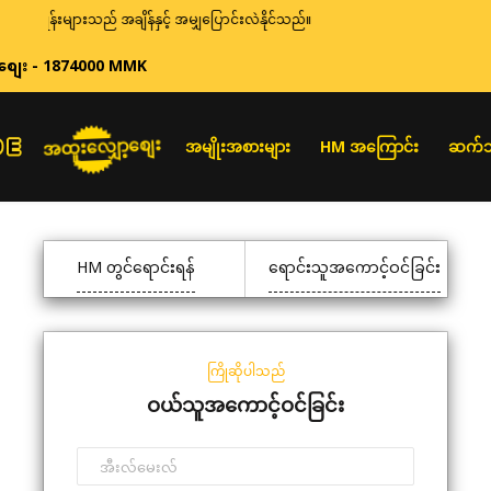
ေးနှုန်းများသည် အချိန်နှင့် အမျှပြောင်းလဲနိုင်သည်။
စျေး - 1874000 MMK
အထူးလျှော့စျေး
အမျိုးအစားများ
HM အကြောင်း
ဆက်သ
HM တွင်ရောင်းရန်
ရောင်းသူအကောင့်ဝင်ခြင်း
ကြိုဆိုပါသည်
ဝယ်သူအကောင့်ဝင်ခြင်း