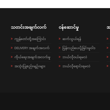
သတင်းအချက်လက်
ဝန်ဆောင်မှု
အ
ကျွန်တော်တို့အကြောင်း
ဆက်သွယ်ရန်
DELIVERY အချက်အလက်
ပြန်လည်ပေးပို့ခြင်းမူဝါဒ
ကိုယ်ရေးအချက်အလက်မူ
ဘယ်လို၀ယ်ရမလဲ
အသုံးပြုစည်းမျဉ်းများ
ဘယ်လိုရောင်းရမလဲ