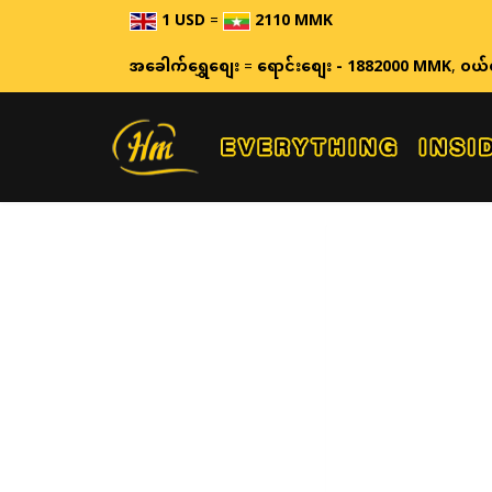
1 USD
=
2110 MMK
ဈ
အခေါက်ရွှေစျေး
=
ရောင်းစျေး - 1882000 MMK
,
ဝယ်