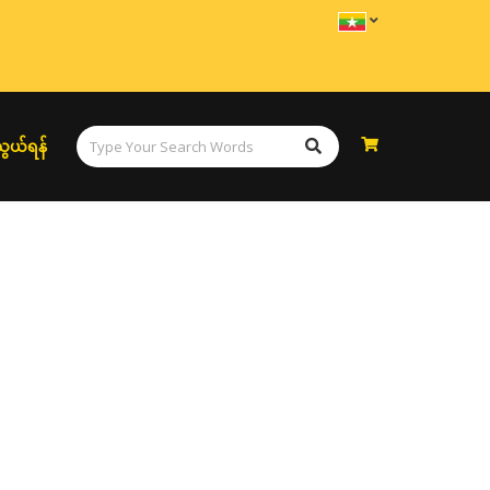
ွယ်ရန်