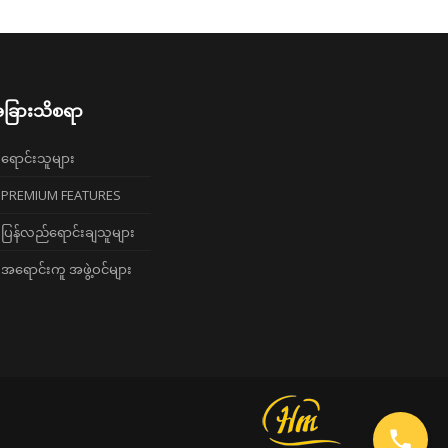
ခြားသိစရာ
ရောင်းသူများ
PREMIUM FEATURES
ပြန်လည်ရောင်းချသူများ
အရောင်းကူ အဖွဲ့ဝင်များ