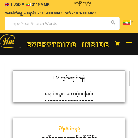
=
ဈေးနှုန်းများသည် အချိန်နှင့် အမျှပြောင်းလဲနိုင်သည်။
1 USD
2110 MMK
အခေါက်ရွှေ
=
ရောင်း - 1882000 MMK
,
ဝယ် - 1874000 MMK
Togg
navi
HM တွင်ရောင်းရန်
ရောင်းသူအကောင့်ဝင်ခြင်း
ကြိုဆိုပါသည်