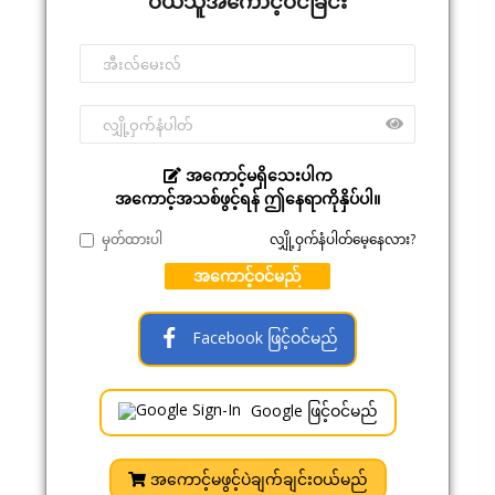
ဝယ်သူအကောင့်ဝင်ခြင်း
အကောင့်မရှိသေးပါက
အကောင့်အသစ်ဖွင့်ရန် ဤနေရာကိုနှိပ်ပါ။
မှတ်ထားပါ
လျှို့ဝှက်နံပါတ်မေ့နေလား?
အကောင့်ဝင်မည်
Facebook ဖြင့်ဝင်မည်
Google ဖြင့်ဝင်မည်
အကောင့်မဖွင့်ပဲချက်ချင်းဝယ်မည်