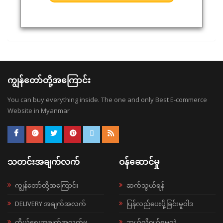
ကျွန်တော်တို့အကြောင်း
You can buy everything inside. The one and only Best E-commerce
Website in Myanmar
သတင်းအချက်လက်
ဝန်ဆောင်မှု
ကျွန်တော်တို့အကြောင်း
ဆက်သွယ်ရန်
DELIVERY အချက်အလက်
ပြန်လည်ပေးပို့ခြင်းမူဝါဒ
ကိုယ်ရေးအချက်အလက်မူ
ဘယ်လို၀ယ်ရမလဲ