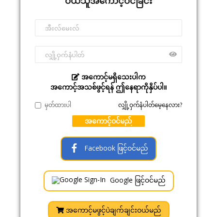
ဝယ်သူအကောင့်ဝင်ခြင်း
အကောင့်မရှိသေးပါက
အကောင့်အသစ်ဖွင့်ရန် ဤနေရာကိုနှိပ်ပါ။
မှတ်ထားပါ
လျှို့ဝှက်နံပါတ်မေ့နေလား?
အကောင့်ဝင်မည်
Facebook ဖြင့်ဝင်မည်
Google ဖြင့်ဝင်မည်
အကောင့်မဖွင့်ပဲချက်ချင်းဝယ်မည်