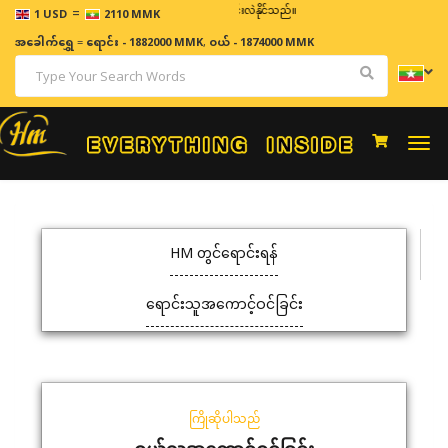
=
ဈေးနှုန်းများသည် အချိန်နှင့် အမျှပြောင်းလဲနိုင်သည်။
1 USD
2110 MMK
အခေါက်ရွှေ
=
ရောင်း - 1882000 MMK
,
ဝယ် - 1874000 MMK
Togg
navi
HM တွင်ရောင်းရန်
ရောင်းသူအကောင့်ဝင်ခြင်း
ကြိုဆိုပါသည်