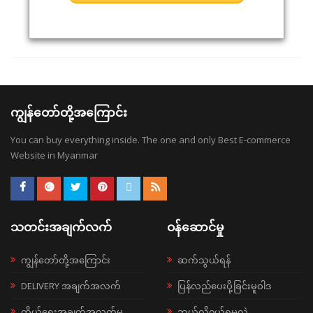
ကျွန်တော်တို့အကြောင်း
You can buy everything inside. The one and only Best E-commerce
Website in Myanmar
သတင်းအချက်လက်
ဝန်ဆောင်မှု
ကျွန်တော်တို့အကြောင်း
ဆက်သွယ်ရန်
DELIVERY အချက်အလက်
ပြန်လည်ပေးပို့ခြင်းမူဝါဒ
ကိုယ်ရေးအချက်အလက်မူ
ဘယ်လို၀ယ်ရမလဲ