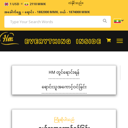
=
ဈေးနှုန်းများသည် အချိန်နှင့် အမျှပြောင်းလဲနိုင်သည်။
1 USD
2110 MMK
အခေါက်ရွှေ
=
ရောင်း - 1882000 MMK
,
ဝယ် - 1874000 MMK
Togg
navi
HM တွင်ရောင်းရန်
ရောင်းသူအကောင့်ဝင်ခြင်း
ကြိုဆိုပါသည်