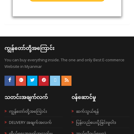
ကျွန်တော်တို့အကြောင်း
You can buy everything inside. The one and only Best E-commerce
Website in Myanmar
သတင်းအချက်လက်
ဝန်ဆောင်မှု
ကျွန်တော်တို့အကြောင်း
ဆက်သွယ်ရန်
DELIVERY အချက်အလက်
ပြန်လည်ပေးပို့ခြင်းမူဝါဒ
ကိုယ်ရေးအချက်အလက်မူ
ဘယ်လို၀ယ်ရမလဲ