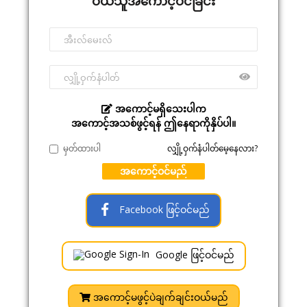
ဝယ်သူအကောင့်ဝင်ခြင်း
အကောင့်မရှိသေးပါက
အကောင့်အသစ်ဖွင့်ရန် ဤနေရာကိုနှိပ်ပါ။
မှတ်ထားပါ
လျှို့ဝှက်နံပါတ်မေ့နေလား?
အကောင့်ဝင်မည်
Facebook ဖြင့်ဝင်မည်
Google ဖြင့်ဝင်မည်
အကောင့်မဖွင့်ပဲချက်ချင်းဝယ်မည်