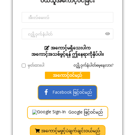
ဝယ်သူအကောင့်ဝင်ခြင်း
အကောင့်မရှိသေးပါက
အကောင့်အသစ်ဖွင့်ရန် ဤနေရာကိုနှိပ်ပါ။
မှတ်ထားပါ
လျှို့ဝှက်နံပါတ်မေ့နေလား?
အကောင့်ဝင်မည်
Facebook ဖြင့်ဝင်မည်
Google ဖြင့်ဝင်မည်
အကောင့်မဖွင့်ပဲချက်ချင်းဝယ်မည်