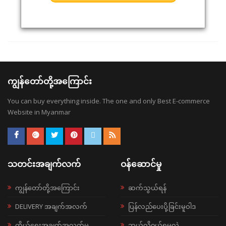
ကျွန်တော်တို့အကြောင်း
You can buy everything inside. The one and only Best E-commerce
Website in Myanmar
သတင်းအချက်လက်
ဝန်ဆောင်မှု
ကျွန်တော်တို့အကြောင်း
ဆက်သွယ်ရန်
DELIVERY အချက်အလက်
ပြန်လည်ပေးပို့ခြင်းမူဝါဒ
ကိုယ်ရေးအချက်အလက်မူ
ဘယ်လို၀ယ်ရမလဲ