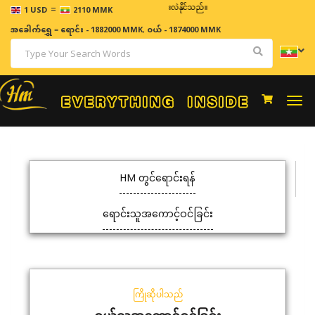
=
ဈေးနှုန်းများသည် အချိန်နှင့် အမျှပြောင်းလဲနိုင်သည်။
1 USD
2110 MMK
အခေါက်ရွှေ
=
ရောင်း - 1882000 MMK
,
ဝယ် - 1874000 MMK
Togg
navi
HM တွင်ရောင်းရန်
ရောင်းသူအကောင့်ဝင်ခြင်း
ကြိုဆိုပါသည်