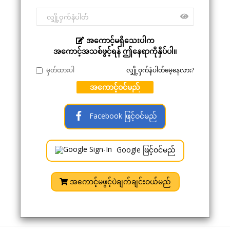
အကောင့်မရှိသေးပါက
အကောင့်အသစ်ဖွင့်ရန် ဤနေရာကိုနှိပ်ပါ။
မှတ်ထားပါ
လျှို့ဝှက်နံပါတ်မေ့နေလား?
အကောင့်ဝင်မည်
Facebook ဖြင့်ဝင်မည်
Google ဖြင့်ဝင်မည်
အကောင့်မဖွင့်ပဲချက်ချင်းဝယ်မည်