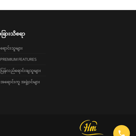
ခြားသိစရာ
ရောင်းသူများ
PREMIUM FEATURES
ပြန်လည်ရောင်းချသူများ
အရောင်းကူ အဖွဲ့ဝင်များ