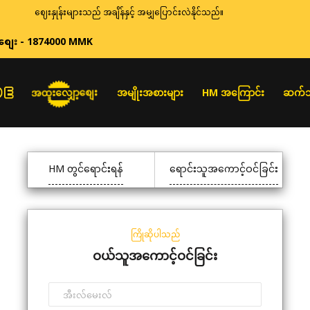
ဈေးနှုန်းများသည် အချိန်နှင့် အမျှပြောင်းလဲနိုင်သည်။
စျေး - 1874000 MMK
အထူးလျှော့စျေး
အမျိုးအစားများ
HM အကြောင်း
ဆက်သ
HM တွင်ရောင်းရန်
ရောင်းသူအကောင့်ဝင်ခြင်း
ကြိုဆိုပါသည်
ဝယ်သူအကောင့်ဝင်ခြင်း