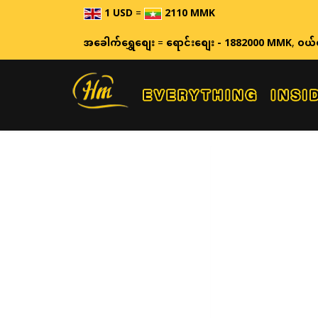
1 USD
=
2110 MMK
အခေါက်ရွှေစျေး
=
ရောင်းစျေး - 1882000 MMK
,
ဝယ်