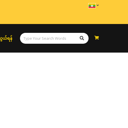
ွယ်ရန်