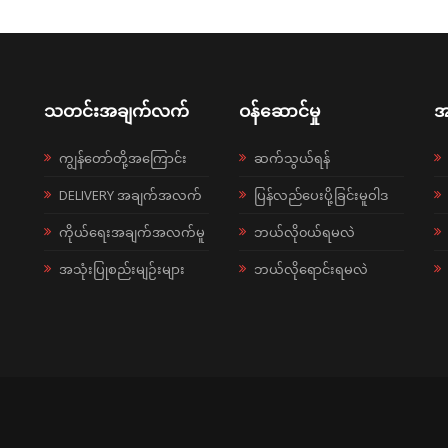
သတင်းအချက်လက်
ဝန်ဆောင်မှု
အ
ကျွန်တော်တို့အကြောင်း
ဆက်သွယ်ရန်
DELIVERY အချက်အလက်
ပြန်လည်ပေးပို့ခြင်းမူဝါဒ
ကိုယ်ရေးအချက်အလက်မူ
ဘယ်လို၀ယ်ရမလဲ
အသုံးပြုစည်းမျဉ်းများ
ဘယ်လိုရောင်းရမလဲ