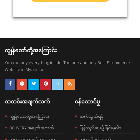
ကျွန်တော်တို့အကြောင်း
You can buy everything inside. The one and only Best E-commerce
Website in Myanmar
သတင်းအချက်လက်
ဝန်ဆောင်မှု
ကျွန်တော်တို့အကြောင်း
ဆက်သွယ်ရန်
DELIVERY အချက်အလက်
ပြန်လည်ပေးပို့ခြင်းမူဝါဒ
ကိုယ်ရေးအချက်အလက်မူ
ဘယ်လို၀ယ်ရမလဲ