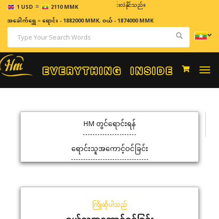
=
ဈေးနှုန်းများသည် အချိန်နှင့် အမျှပြောင်းလဲနိုင်သည်။
1 USD
2110 MMK
အခေါက်ရွှေ
=
ရောင်း - 1882000 MMK
,
ဝယ် - 1874000 MMK
Togg
navi
HM တွင်ရောင်းရန်
ရောင်းသူအကောင့်ဝင်ခြင်း
ကြိုဆိုပါသည်