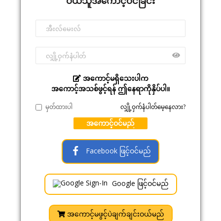
ဝယ်သူအကောင့်ဝင်ခြင်း
အကောင့်မရှိသေးပါက
အကောင့်အသစ်ဖွင့်ရန် ဤနေရာကိုနှိပ်ပါ။
မှတ်ထားပါ
လျှို့ဝှက်နံပါတ်မေ့နေလား?
အကောင့်ဝင်မည်
Facebook ဖြင့်ဝင်မည်
Google ဖြင့်ဝင်မည်
အကောင့်မဖွင့်ပဲချက်ချင်းဝယ်မည်