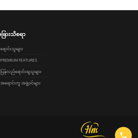
ခြားသိစရာ
ရောင်းသူများ
PREMIUM FEATURES
ပြန်လည်ရောင်းချသူများ
အရောင်းကူ အဖွဲ့ဝင်များ