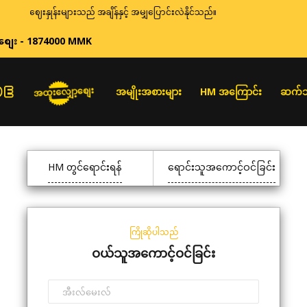
ဈေးနှုန်းများသည် အချိန်နှင့် အမျှပြောင်းလဲနိုင်သည်။
စျေး - 1874000 MMK
အထူးလျှော့စျေး
အမျိုးအစားများ
HM အကြောင်း
ဆက်သ
HM တွင်ရောင်းရန်
ရောင်းသူအကောင့်ဝင်ခြင်း
ကြိုဆိုပါသည်
ဝယ်သူအကောင့်ဝင်ခြင်း