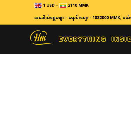
1 USD
=
2110 MMK
အခေါက်ရွှေစျေး
=
ရောင်းစျေး - 1882000 MMK
,
ဝယ်