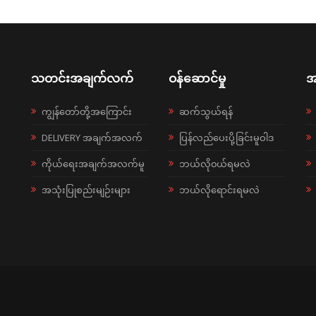
သတင်းအချက်လက်
ဝန်ဆောင်မှု
အ
ကျွန်တော်တို့အကြောင်း
ဆက်သွယ်ရန်
DELIVERY အချက်အလက်
ပြန်လည်ပေးပို့ခြင်းမူဝါဒ
ကိုယ်ရေးအချက်အလက်မူ
ဘယ်လို၀ယ်ရမလဲ
အသုံးပြုစည်းမျဉ်းများ
ဘယ်လိုရောင်းရမလဲ