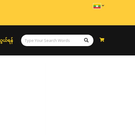
ွယ်ရန်