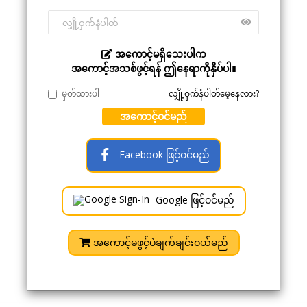
အကောင့်မရှိသေးပါက
အကောင့်အသစ်ဖွင့်ရန် ဤနေရာကိုနှိပ်ပါ။
မှတ်ထားပါ
လျှို့ဝှက်နံပါတ်မေ့နေလား?
အကောင့်ဝင်မည်
Facebook ဖြင့်ဝင်မည်
Google ဖြင့်ဝင်မည်
အကောင့်မဖွင့်ပဲချက်ချင်းဝယ်မည်