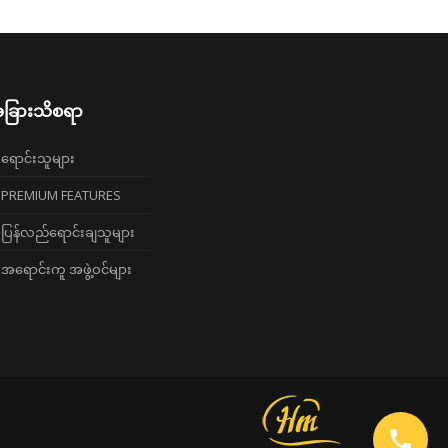
ခြားသိစရာ
ရောင်းသူများ
PREMIUM FEATURES
ပြန်လည်ရောင်းချသူများ
အရောင်းကူ အဖွဲ့ဝင်များ