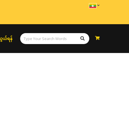
ွယ်ရန်