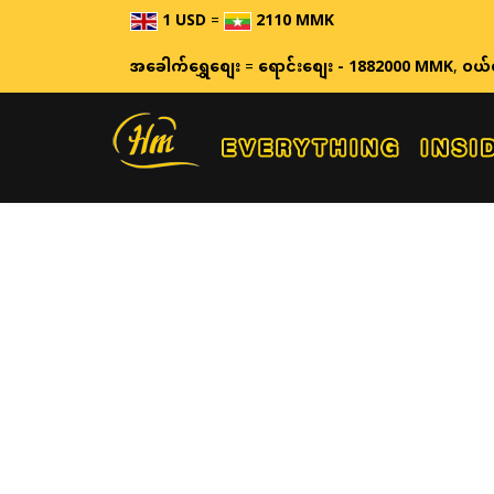
1 USD
=
2110 MMK
အခေါက်ရွှေစျေး
=
ရောင်းစျေး - 1882000 MMK
,
ဝယ်