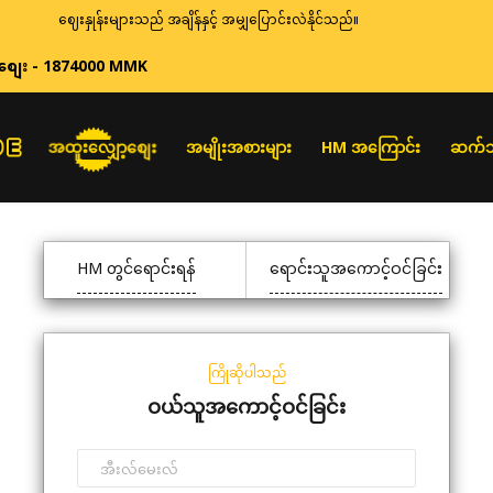
ဈေးနှုန်းများသည် အချိန်နှင့် အမျှပြောင်းလဲနိုင်သည်။
စျေး - 1874000 MMK
အထူးလျှော့စျေး
အမျိုးအစားများ
HM အကြောင်း
ဆက်သ
HM တွင်ရောင်းရန်
ရောင်းသူအကောင့်ဝင်ခြင်း
ကြိုဆိုပါသည်
ဝယ်သူအကောင့်ဝင်ခြင်း