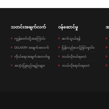
သတင်းအချက်လက်
ဝန်ဆောင်မှု
အ
ကျွန်တော်တို့အကြောင်း
ဆက်သွယ်ရန်
DELIVERY အချက်အလက်
ပြန်လည်ပေးပို့ခြင်းမူဝါဒ
ကိုယ်ရေးအချက်အလက်မူ
ဘယ်လို၀ယ်ရမလဲ
အသုံးပြုစည်းမျဉ်းများ
ဘယ်လိုရောင်းရမလဲ