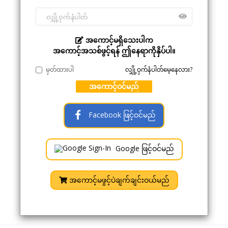
အကောင့်မရှိသေးပါက
အကောင့်အသစ်ဖွင့်ရန် ဤနေရာကိုနှိပ်ပါ။
မှတ်ထားပါ
လျှို့ဝှက်နံပါတ်မေ့နေလား?
အကောင့်ဝင်မည်
Facebook ဖြင့်ဝင်မည်
Google ဖြင့်ဝင်မည်
အကောင့်မဖွင့်ပဲချက်ချင်းဝယ်မည်