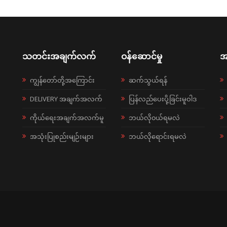
သတင်းအချက်လက်
ဝန်ဆောင်မှု
အ
ကျွန်တော်တို့အကြောင်း
ဆက်သွယ်ရန်
DELIVERY အချက်အလက်
ပြန်လည်ပေးပို့ခြင်းမူဝါဒ
ကိုယ်ရေးအချက်အလက်မူ
ဘယ်လို၀ယ်ရမလဲ
အသုံးပြုစည်းမျဉ်းများ
ဘယ်လိုရောင်းရမလဲ