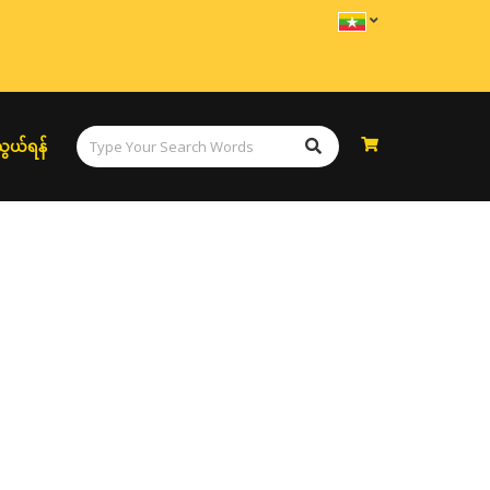
ွယ်ရန်