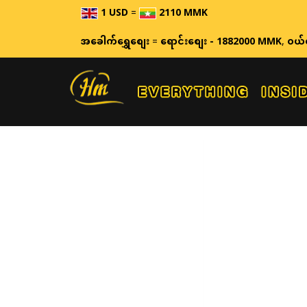
1 USD
=
2110 MMK
အခေါက်ရွှေစျေး
=
ရောင်းစျေး - 1882000 MMK
,
ဝယ်