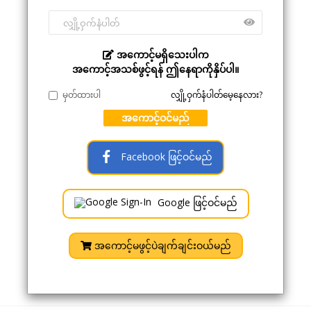
အကောင့်မရှိသေးပါက
အကောင့်အသစ်ဖွင့်ရန် ဤနေရာကိုနှိပ်ပါ။
မှတ်ထားပါ
လျှို့ဝှက်နံပါတ်မေ့နေလား?
အကောင့်ဝင်မည်
Facebook ဖြင့်ဝင်မည်
Google ဖြင့်ဝင်မည်
အကောင့်မဖွင့်ပဲချက်ချင်းဝယ်မည်