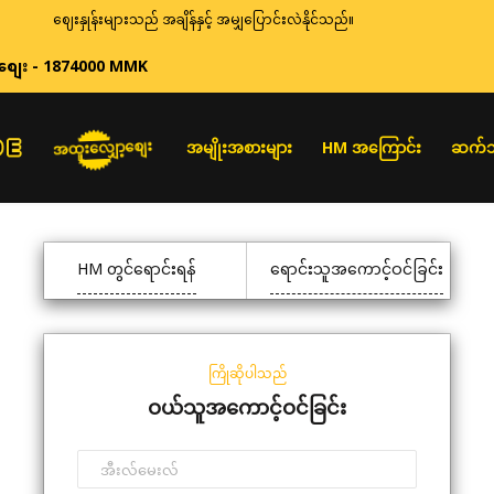
ဈေးနှုန်းများသည် အချိန်နှင့် အမျှပြောင်းလဲနိုင်သည်။
စျေး - 1874000 MMK
အထူးလျှော့စျေး
အမျိုးအစားများ
HM အကြောင်း
ဆက်သ
HM တွင်ရောင်းရန်
ရောင်းသူအကောင့်ဝင်ခြင်း
ကြိုဆိုပါသည်
ဝယ်သူအကောင့်ဝင်ခြင်း