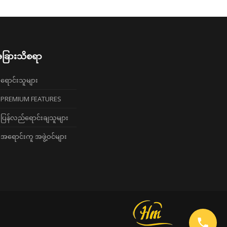
ခြားသိစရာ
ရောင်းသူများ
PREMIUM FEATURES
ပြန်လည်ရောင်းချသူများ
အရောင်းကူ အဖွဲ့ဝင်များ