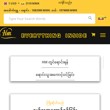
=
ဈေးနှုန်းများသည် အချိန်နှင့် အမျှပြောင်းလဲနိုင်သည်။
1 USD
2110 MMK
အခေါက်ရွှေ
=
ရောင်း - 1882000 MMK
,
ဝယ် - 1874000 MMK
Togg
navi
HM တွင်ရောင်းရန်
ရောင်းသူအကောင့်ဝင်ခြင်း
ကြိုဆိုပါသည်