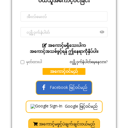
ဝယ်သူအကောင့်ဝင်ခြင်း
အကောင့်မရှိသေးပါက
အကောင့်အသစ်ဖွင့်ရန် ဤနေရာကိုနှိပ်ပါ။
မှတ်ထားပါ
လျှို့ဝှက်နံပါတ်မေ့နေလား?
အကောင့်ဝင်မည်
Facebook ဖြင့်ဝင်မည်
Google ဖြင့်ဝင်မည်
အကောင့်မဖွင့်ပဲချက်ချင်းဝယ်မည်