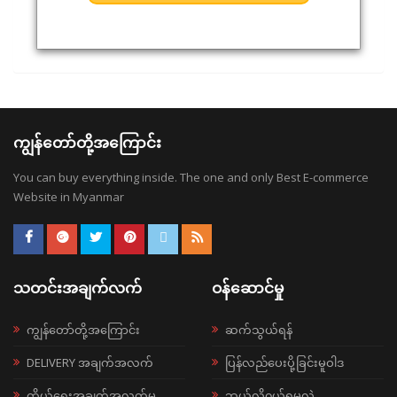
ကျွန်တော်တို့အကြောင်း
You can buy everything inside. The one and only Best E-commerce
Website in Myanmar
သတင်းအချက်လက်
ဝန်ဆောင်မှု
ကျွန်တော်တို့အကြောင်း
ဆက်သွယ်ရန်
DELIVERY အချက်အလက်
ပြန်လည်ပေးပို့ခြင်းမူဝါဒ
ကိုယ်ရေးအချက်အလက်မူ
ဘယ်လို၀ယ်ရမလဲ