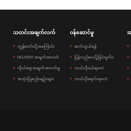
သတင်းအချက်လက်
ဝန်ဆောင်မှု
အ
ကျွန်တော်တို့အကြောင်း
ဆက်သွယ်ရန်
DELIVERY အချက်အလက်
ပြန်လည်ပေးပို့ခြင်းမူဝါဒ
ကိုယ်ရေးအချက်အလက်မူ
ဘယ်လို၀ယ်ရမလဲ
အသုံးပြုစည်းမျဉ်းများ
ဘယ်လိုရောင်းရမလဲ