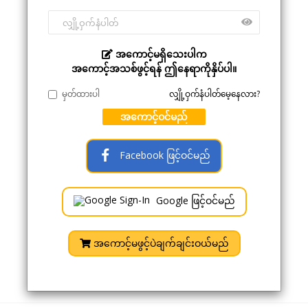
အကောင့်မရှိသေးပါက
အကောင့်အသစ်ဖွင့်ရန် ဤနေရာကိုနှိပ်ပါ။
မှတ်ထားပါ
လျှို့ဝှက်နံပါတ်မေ့နေလား?
အကောင့်ဝင်မည်
Facebook ဖြင့်ဝင်မည်
Google ဖြင့်ဝင်မည်
အကောင့်မဖွင့်ပဲချက်ချင်းဝယ်မည်