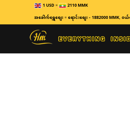
1 USD
=
2110 MMK
အခေါက်ရွှေစျေး
=
ရောင်းစျေး - 1882000 MMK
,
ဝယ်