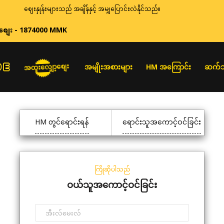
ဈေးနှုန်းများသည် အချိန်နှင့် အမျှပြောင်းလဲနိုင်သည်။
စျေး - 1874000 MMK
အထူးလျှော့စျေး
အမျိုးအစားများ
HM အကြောင်း
ဆက်သ
HM တွင်ရောင်းရန်
ရောင်းသူအကောင့်ဝင်ခြင်း
ကြိုဆိုပါသည်
ဝယ်သူအကောင့်ဝင်ခြင်း