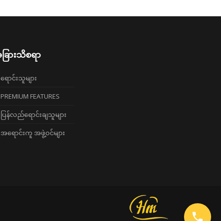
ခြားသိစရာ
ရောင်းသူများ
PREMIUM FEATURES
ပြန်လည်ရောင်းချသူများ
အရောင်းကူ အဖွဲ့ဝင်များ