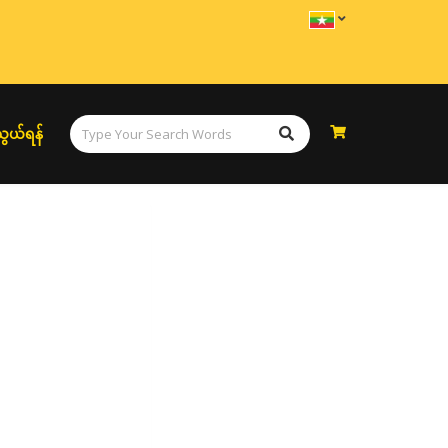
ွယ်ရန်