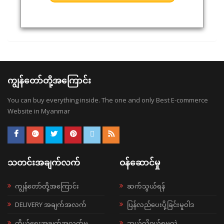
ကျွန်တော်တို့အကြောင်း
You can buy everything inside. The one and only Best E-commerce
Website in Myanmar
သတင်းအချက်လက်
ဝန်ဆောင်မှု
ကျွန်တော်တို့အကြောင်း
ဆက်သွယ်ရန်
DELIVERY အချက်အလက်
ပြန်လည်ပေးပို့ခြင်းမူဝါဒ
ကိုယ်ရေးအချက်အလက်မူ
ဘယ်လို၀ယ်ရမလဲ