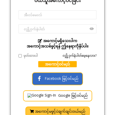
ဝယ်သူအကောင့်ဝင်ခြင်း
အကောင့်မရှိသေးပါက
အကောင့်အသစ်ဖွင့်ရန် ဤနေရာကိုနှိပ်ပါ။
မှတ်ထားပါ
လျှို့ဝှက်နံပါတ်မေ့နေလား?
အကောင့်ဝင်မည်
Facebook ဖြင့်ဝင်မည်
Google ဖြင့်ဝင်မည်
အကောင့်မဖွင့်ပဲချက်ချင်းဝယ်မည်