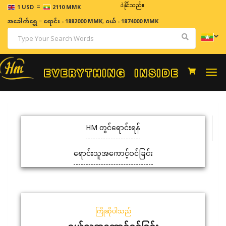
=
ဈေးနှုန်းများသည် အချိန်နှင့် အမျှပြောင်းလဲနိုင်သည်။
1 USD
2110 MMK
အခေါက်ရွှေ
=
ရောင်း - 1882000 MMK
,
ဝယ် - 1874000 MMK
Togg
navi
HM တွင်ရောင်းရန်
ရောင်းသူအကောင့်ဝင်ခြင်း
ကြိုဆိုပါသည်