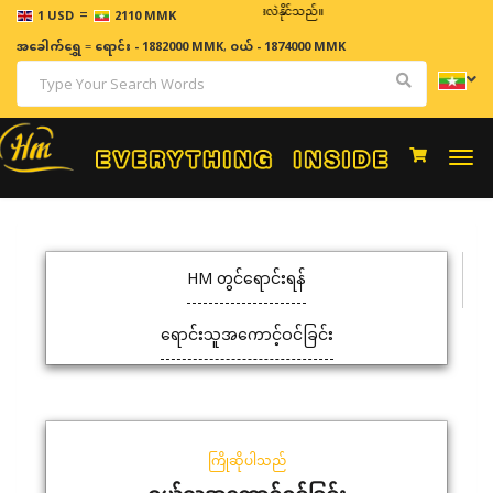
=
ဈေးနှုန်းများသည် အချိန်နှင့် အမျှပြောင်းလဲနိုင်သည်။
1 USD
2110 MMK
အခေါက်ရွှေ
=
ရောင်း - 1882000 MMK
,
ဝယ် - 1874000 MMK
Togg
navi
HM တွင်ရောင်းရန်
ရောင်းသူအကောင့်ဝင်ခြင်း
ကြိုဆိုပါသည်