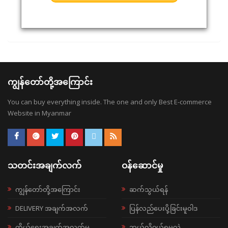
ကျွန်တော်တို့အကြောင်း
You can buy everything inside. The one and only Best E-commerce
Website in Myanmar
သတင်းအချက်လက်
ဝန်ဆောင်မှု
ကျွန်တော်တို့အကြောင်း
ဆက်သွယ်ရန်
DELIVERY အချက်အလက်
ပြန်လည်ပေးပို့ခြင်းမူဝါဒ
ကိုယ်ရေးအချက်အလက်မူ
ဘယ်လို၀ယ်ရမလဲ