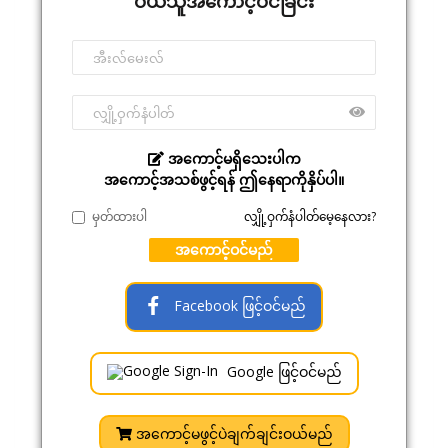
ဝယ်သူအကောင့်ဝင်ခြင်း
အကောင့်မရှိသေးပါက
အကောင့်အသစ်ဖွင့်ရန် ဤနေရာကိုနှိပ်ပါ။
မှတ်ထားပါ
လျှို့ဝှက်နံပါတ်မေ့နေလား?
အကောင့်ဝင်မည်
Facebook ဖြင့်ဝင်မည်
Google ဖြင့်ဝင်မည်
အကောင့်မဖွင့်ပဲချက်ချင်းဝယ်မည်