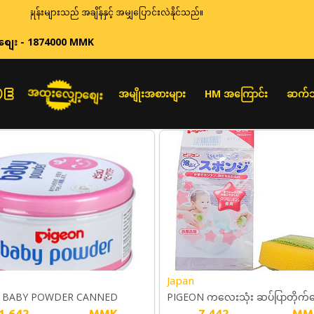
ုန်းများသည် အချိန်နှင့် အမျှပြောင်းလဲနိုင်သည်။
စျေး - 1874000 MMK
အထူးလျှော့စျေး
အမျိုးအစားများ
HM အကြောင်း
ဆက်သ
Japan
 BABY POWDER CANNED
PIGEON ကလေးသုံး ဆပ်ပြာတိုက်ဖ
1,642
MMK
7,442
MM