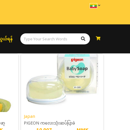
ွယ်ရန်
Japan
ော့
PIGEON ကလေးသုံးဆပ်ပြာခဲ
K
10,907
MMK