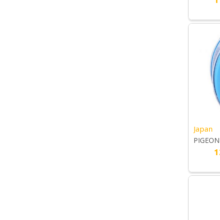
(PINK) 1
Japan
PIGEON 
1