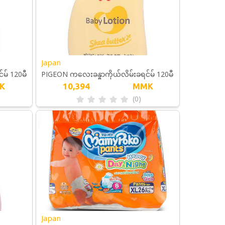
Japan
မ် 120မီ
PIGEON ကလေးခန္ဓာကိုယ်လိမ်းခရင်မ် 120မီ
K
10,394
MMK
လီ
(0)
Japan