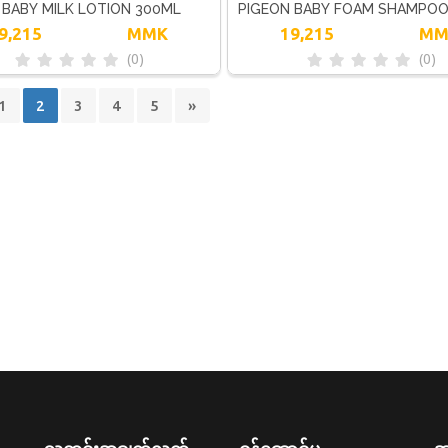
 BABY MILK LOTION 300ML
PIGEON BABY FOAM SHAMPO
9,215
MMK
19,215
MM
FLORAL 350ML
(0)
(0)
1
2
3
4
5
»