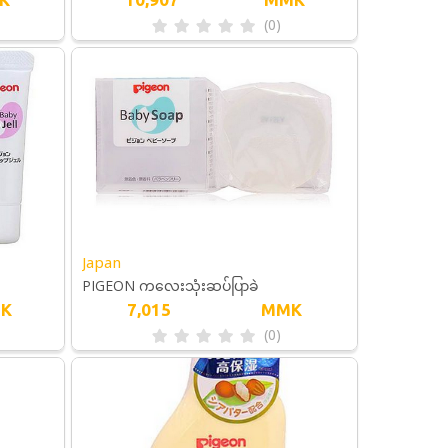
(0)
Japan
PIGEON ကလေးသုံးဆပ်ပြာခဲ
K
7,015
MMK
(0)