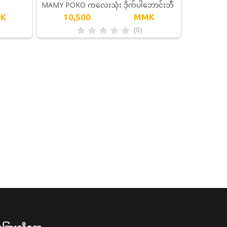
MAMY POKO ကလေးသုံး ဒိုက်ပါဘောင်းဘီ
O
K
10,500
MMK
- XL26
(0)