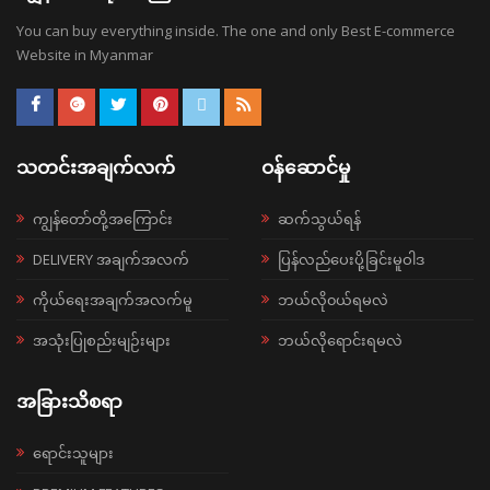
You can buy everything inside. The one and only Best E-commerce
Website in Myanmar
သတင်းအချက်လက်
ဝန်ဆောင်မှု
ကျွန်တော်တို့အကြောင်း
ဆက်သွယ်ရန်
DELIVERY အချက်အလက်
ပြန်လည်ပေးပို့ခြင်းမူဝါဒ
ကိုယ်ရေးအချက်အလက်မူ
ဘယ်လို၀ယ်ရမလဲ
အသုံးပြုစည်းမျဉ်းများ
ဘယ်လိုရောင်းရမလဲ
အခြားသိစရာ
ရောင်းသူများ