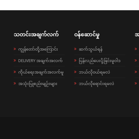
သတင်းအချက်လက်
ဝန်ဆောင်မှု
အ
ကျွန်တော်တို့အကြောင်း
ဆက်သွယ်ရန်
DELIVERY အချက်အလက်
ပြန်လည်ပေးပို့ခြင်းမူဝါဒ
ကိုယ်ရေးအချက်အလက်မူ
ဘယ်လို၀ယ်ရမလဲ
အသုံးပြုစည်းမျဉ်းများ
ဘယ်လိုရောင်းရမလဲ