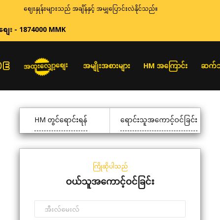
ဈေးနှုန်းများသည် အချိန်နှင့် အမျှပြောင်းလဲနိုင်သည်။
စျေး - 1874000 MMK
အထူးလျှော့စျေး
အမျိုးအစားများ
HM အကြောင်း
ဆက်သ
HM တွင်ရောင်းရန်
ရောင်းသူအကောင့်ဝင်ခြင်း
ကြိုဆိုပါသည်
ဝယ်သူအကောင့်ဝင်ခြင်း