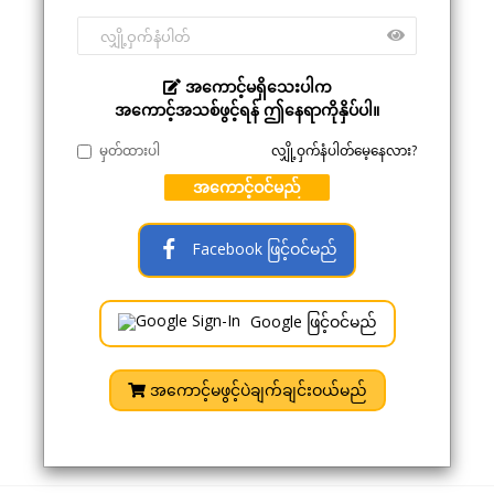
အကောင့်မရှိသေးပါက
အကောင့်အသစ်ဖွင့်ရန် ဤနေရာကိုနှိပ်ပါ။
မှတ်ထားပါ
လျှို့ဝှက်နံပါတ်မေ့နေလား?
အကောင့်ဝင်မည်
Facebook ဖြင့်ဝင်မည်
Google ဖြင့်ဝင်မည်
အကောင့်မဖွင့်ပဲချက်ချင်းဝယ်မည်