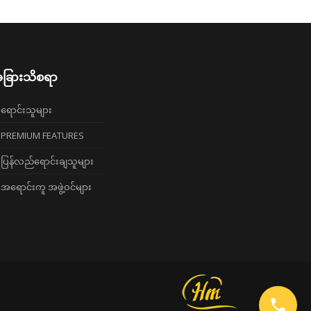
ခြားသိစရာ
ရောင်းသူများ
PREMIUM FEATURES
ပြန်လည်ရောင်းချသူများ
အရောင်းကူ အဖွဲ့ဝင်များ