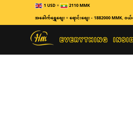
1 USD
=
2110 MMK
အခေါက်ရွှေစျေး
=
ရောင်းစျေး - 1882000 MMK
,
ဝယ်