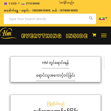
=
ဈေးနှုန်းများသည် အချိန်နှင့် အမျှပြောင်းလဲနိုင်သည်။
1 USD
2110 MMK
အခေါက်ရွှေ
=
ရောင်း - 1882000 MMK
,
ဝယ် - 1874000 MMK
Togg
navi
HM တွင်ရောင်းရန်
ရောင်းသူအကောင့်ဝင်ခြင်း
ကြိုဆိုပါသည်