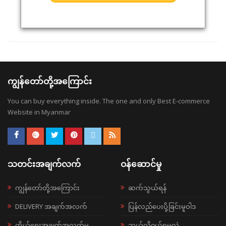
ကျွန်တော်တို့အကြောင်း
You can buy everything inside. The one and only Best E-commerce
Website in Myanmar
သတင်းအချက်လက်
ဝန်ဆောင်မှု
ကျွန်တော်တို့အကြောင်း
ဆက်သွယ်ရန်
DELIVERY အချက်အလက်
ပြန်လည်ပေးပို့ခြင်းမူဝါဒ
ကိုယ်ရေးအချက်အလက်မူ
ဘယ်လို၀ယ်ရမလဲ