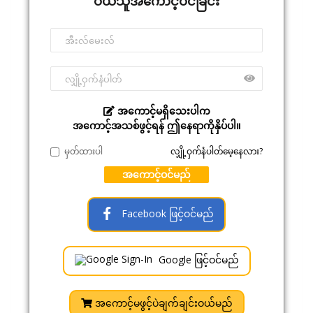
ဝယ်သူအကောင့်ဝင်ခြင်း
အကောင့်မရှိသေးပါက
အကောင့်အသစ်ဖွင့်ရန် ဤနေရာကိုနှိပ်ပါ။
မှတ်ထားပါ
လျှို့ဝှက်နံပါတ်မေ့နေလား?
အကောင့်ဝင်မည်
Facebook ဖြင့်ဝင်မည်
Google ဖြင့်ဝင်မည်
အကောင့်မဖွင့်ပဲချက်ချင်းဝယ်မည်