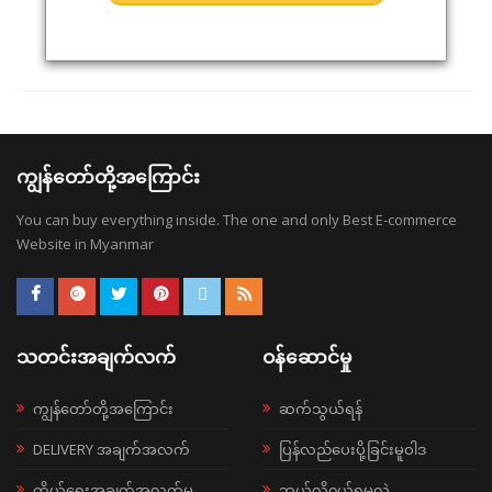
ကျွန်တော်တို့အကြောင်း
You can buy everything inside. The one and only Best E-commerce
Website in Myanmar
သတင်းအချက်လက်
ဝန်ဆောင်မှု
ကျွန်တော်တို့အကြောင်း
ဆက်သွယ်ရန်
DELIVERY အချက်အလက်
ပြန်လည်ပေးပို့ခြင်းမူဝါဒ
ကိုယ်ရေးအချက်အလက်မူ
ဘယ်လို၀ယ်ရမလဲ