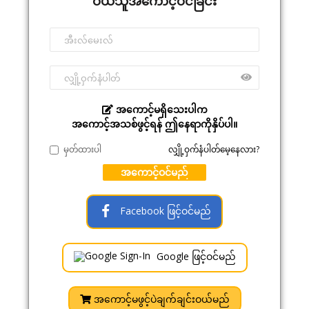
ဝယ်သူအကောင့်ဝင်ခြင်း
အကောင့်မရှိသေးပါက
အကောင့်အသစ်ဖွင့်ရန် ဤနေရာကိုနှိပ်ပါ။
မှတ်ထားပါ
လျှို့ဝှက်နံပါတ်မေ့နေလား?
အကောင့်ဝင်မည်
Facebook ဖြင့်ဝင်မည်
Google ဖြင့်ဝင်မည်
အကောင့်မဖွင့်ပဲချက်ချင်းဝယ်မည်