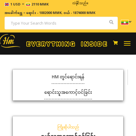
=
ဈေးနှုန်းများသည် အချိန်နှင့် အမျှပြောင်းလဲနိုင်သည်။
1 USD
2110 MMK
အခေါက်ရွှေ
=
ရောင်း - 1882000 MMK
,
ဝယ် - 1874000 MMK
Togg
navi
HM တွင်ရောင်းရန်
ရောင်းသူအကောင့်ဝင်ခြင်း
ကြိုဆိုပါသည်