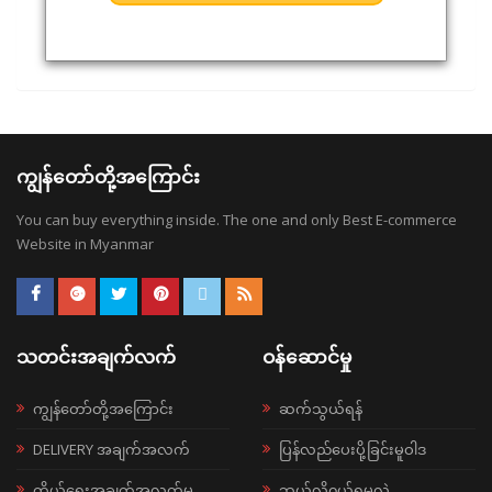
ကျွန်တော်တို့အကြောင်း
You can buy everything inside. The one and only Best E-commerce
Website in Myanmar
သတင်းအချက်လက်
ဝန်ဆောင်မှု
ကျွန်တော်တို့အကြောင်း
ဆက်သွယ်ရန်
DELIVERY အချက်အလက်
ပြန်လည်ပေးပို့ခြင်းမူဝါဒ
ကိုယ်ရေးအချက်အလက်မူ
ဘယ်လို၀ယ်ရမလဲ