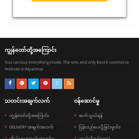
ကျွန်တော်တို့အကြောင်း
You can buy everything inside. The one and only Best E-commerce
Website in Myanmar
သတင်းအချက်လက်
ဝန်ဆောင်မှု
ကျွန်တော်တို့အကြောင်း
ဆက်သွယ်ရန်
DELIVERY အချက်အလက်
ပြန်လည်ပေးပို့ခြင်းမူဝါဒ
ကိုယ်ရေးအချက်အလက်မူ
ဘယ်လို၀ယ်ရမလဲ