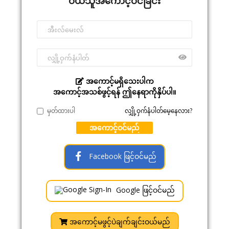
ဝယ်သူအကောင့်ဝင်ခြင်း
အကောင့်မရှိသေးပါက
အကောင့်အသစ်ဖွင့်ရန် ဤနေရာကိုနှိပ်ပါ။
မှတ်ထားပါ
လျှို့ဝှက်နံပါတ်မေ့နေလား?
အကောင့်ဝင်မည်
Facebook ဖြင့်ဝင်မည်
Google ဖြင့်ဝင်မည်
အကောင့်မဖွင့်ပဲချက်ချင်းဝယ်မည်