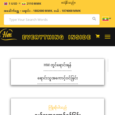
=
ဈေးနှုန်းများသည် အချိန်နှင့် အမျှပြောင်းလဲနိုင်သည်။
1 USD
2110 MMK
အခေါက်ရွှေ
=
ရောင်း - 1882000 MMK
,
ဝယ် - 1874000 MMK
Togg
navi
HM တွင်ရောင်းရန်
ရောင်းသူအကောင့်ဝင်ခြင်း
ကြိုဆိုပါသည်