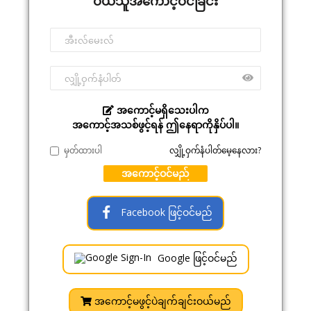
ဝယ်သူအကောင့်ဝင်ခြင်း
အကောင့်မရှိသေးပါက
အကောင့်အသစ်ဖွင့်ရန် ဤနေရာကိုနှိပ်ပါ။
မှတ်ထားပါ
လျှို့ဝှက်နံပါတ်မေ့နေလား?
အကောင့်ဝင်မည်
Facebook ဖြင့်ဝင်မည်
Google ဖြင့်ဝင်မည်
အကောင့်မဖွင့်ပဲချက်ချင်းဝယ်မည်