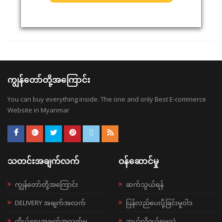
ကျွန်တော်တို့အကြောင်း
You can buy everything inside. The one and only Best E-commerce
Website in Myanmar
သတင်းအချက်လက်
ဝန်ဆောင်မှု
ကျွန်တော်တို့အကြောင်း
ဆက်သွယ်ရန်
DELIVERY အချက်အလက်
ပြန်လည်ပေးပို့ခြင်းမူဝါဒ
ကိုယ်ရေးအချက်အလက်မူ
ဘယ်လို၀ယ်ရမလဲ