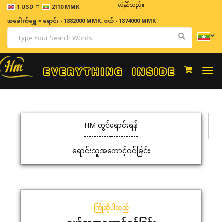
=
ဈေးနှုန်းများသည် အချိန်နှင့် အမျှပြောင်းလဲနိုင်သည်။
1 USD
2110 MMK
အခေါက်ရွှေ
=
ရောင်း - 1882000 MMK
,
ဝယ် - 1874000 MMK
Togg
navi
HM တွင်ရောင်းရန်
ရောင်းသူအကောင့်ဝင်ခြင်း
ကြိုဆိုပါသည်