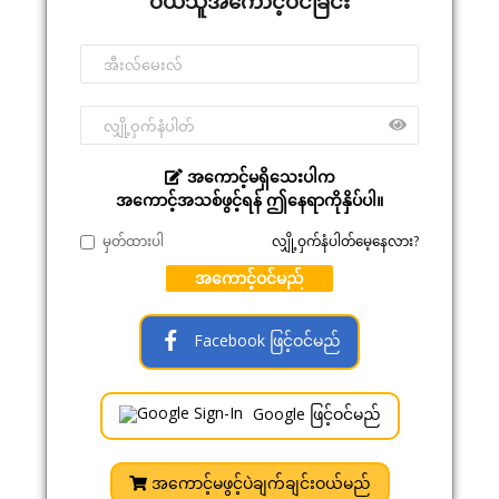
ဝယ်သူအကောင့်ဝင်ခြင်း
အကောင့်မရှိသေးပါက
အကောင့်အသစ်ဖွင့်ရန် ဤနေရာကိုနှိပ်ပါ။
မှတ်ထားပါ
လျှို့ဝှက်နံပါတ်မေ့နေလား?
အကောင့်ဝင်မည်
Facebook ဖြင့်ဝင်မည်
Google ဖြင့်ဝင်မည်
အကောင့်မဖွင့်ပဲချက်ချင်းဝယ်မည်