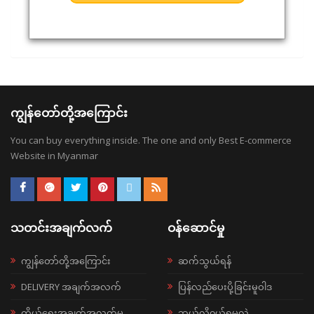
ကျွန်တော်တို့အကြောင်း
You can buy everything inside. The one and only Best E-commerce
Website in Myanmar
သတင်းအချက်လက်
ဝန်ဆောင်မှု
ကျွန်တော်တို့အကြောင်း
ဆက်သွယ်ရန်
DELIVERY အချက်အလက်
ပြန်လည်ပေးပို့ခြင်းမူဝါဒ
ကိုယ်ရေးအချက်အလက်မူ
ဘယ်လို၀ယ်ရမလဲ