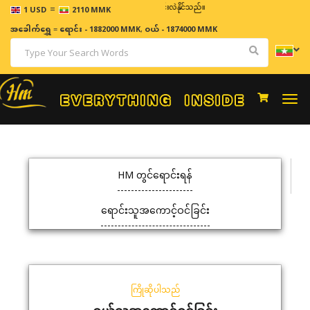
=
ဈေးနှုန်းများသည် အချိန်နှင့် အမျှပြောင်းလဲနိုင်သည်။
1 USD
2110 MMK
အခေါက်ရွှေ
=
ရောင်း - 1882000 MMK
,
ဝယ် - 1874000 MMK
Togg
navi
HM တွင်ရောင်းရန်
ရောင်းသူအကောင့်ဝင်ခြင်း
ကြိုဆိုပါသည်