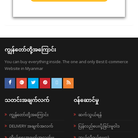
ကျွန်တော်တို့အကြောင်း
You can buy everything inside. The one and only Best E-commerce
Website in Myanmar
သတင်းအချက်လက်
ဝန်ဆောင်မှု
ကျွန်တော်တို့အကြောင်း
ဆက်သွယ်ရန်
DELIVERY အချက်အလက်
ပြန်လည်ပေးပို့ခြင်းမူဝါဒ
ကိုယ်ရေးအချက်အလက်မူ
ဘယ်လို၀ယ်ရမလဲ