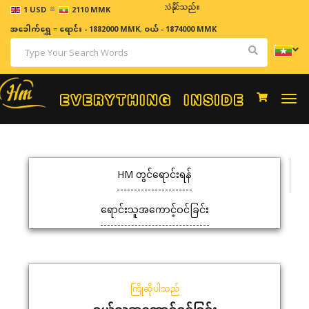
=
ဈေးနှုန်းများသည် အချိန်နှင့် အမျှပြောင်းလဲနိုင်သည်။
1 USD
2110 MMK
အခေါက်ရွှေ
=
ရောင်း - 1882000 MMK
,
ဝယ် - 1874000 MMK
Togg
navi
HM တွင်ရောင်းရန်
ရောင်းသူအကောင့်ဝင်ခြင်း
ကြိုဆိုပါသည်