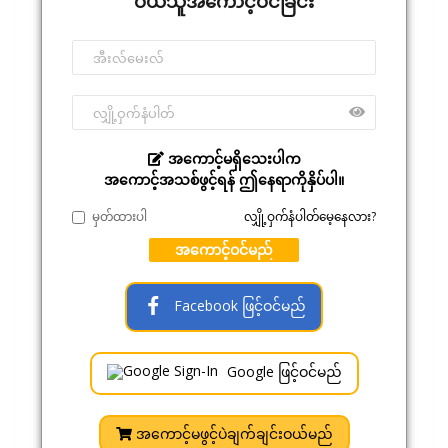
ဝယ်သူအကောင့်ဝင်ခြင်း
အကောင့်မရှိသေးပါက
အကောင့်အသစ်ဖွင့်ရန် ဤနေရာကိုနှိပ်ပါ။
မှတ်ထားပါ
လျှို့ဝှက်နံပါတ်မေ့နေလား?
အကောင့်ဝင်မည်
Facebook ဖြင့်ဝင်မည်
Google ဖြင့်ဝင်မည်
အကောင့်မဖွင့်ပဲချက်ချင်းဝယ်မည်