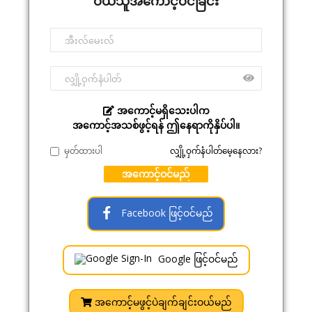
ဝယ်သူအကောင့်ဝင်ခြင်း
အကောင့်မရှိသေးပါက
အကောင့်အသစ်ဖွင့်ရန် ဤနေရာကိုနှိပ်ပါ။
မှတ်ထားပါ
လျှို့ဝှက်နံပါတ်မေ့နေလား?
အကောင့်ဝင်မည်
Facebook ဖြင့်ဝင်မည်
Google ဖြင့်ဝင်မည်
အကောင့်မဖွင့်ပဲချက်ချင်းဝယ်မည်