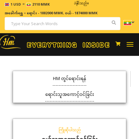
=
ဈေးနှုန်းများသည် အချိန်နှင့် အမျှပြောင်းလဲနိုင်သည်။
1 USD
2110 MMK
အခေါက်ရွှေ
=
ရောင်း - 1882000 MMK
,
ဝယ် - 1874000 MMK
Togg
navi
HM တွင်ရောင်းရန်
ရောင်းသူအကောင့်ဝင်ခြင်း
ကြိုဆိုပါသည်