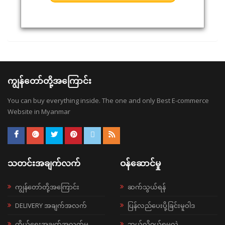
ကျွန်တော်တို့အကြောင်း
You can buy everything inside. The one and only Best E-commerce
Website in Myanmar
သတင်းအချက်လက်
ဝန်ဆောင်မှု
ကျွန်တော်တို့အကြောင်း
ဆက်သွယ်ရန်
DELIVERY အချက်အလက်
ပြန်လည်ပေးပို့ခြင်းမူဝါဒ
ကိုယ်ရေးအချက်အလက်မူ
ဘယ်လို၀ယ်ရမလဲ