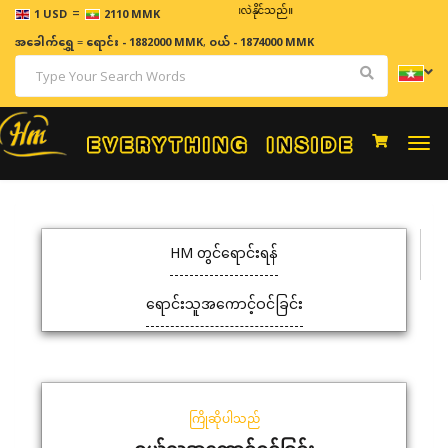
=
ဈေးနှုန်းများသည် အချိန်နှင့် အမျှပြောင်းလဲနိုင်သည်။
1 USD
2110 MMK
အခေါက်ရွှေ
=
ရောင်း - 1882000 MMK
,
ဝယ် - 1874000 MMK
Togg
navi
HM တွင်ရောင်းရန်
ရောင်းသူအကောင့်ဝင်ခြင်း
ကြိုဆိုပါသည်