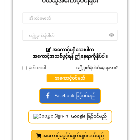
ဝယ်သူအကောင့်ဝင်ခြင်း
အကောင့်မရှိသေးပါက
အကောင့်အသစ်ဖွင့်ရန် ဤနေရာကိုနှိပ်ပါ။
မှတ်ထားပါ
လျှို့ဝှက်နံပါတ်မေ့နေလား?
အကောင့်ဝင်မည်
Facebook ဖြင့်ဝင်မည်
Google ဖြင့်ဝင်မည်
အကောင့်မဖွင့်ပဲချက်ချင်းဝယ်မည်