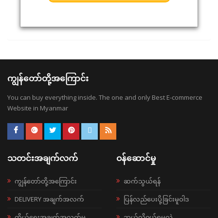
ကျွန်တော်တို့အကြောင်း
You can buy everything inside. The one and only Best E-commerce
Website in Myanmar
သတင်းအချက်လက်
ဝန်ဆောင်မှု
ကျွန်တော်တို့အကြောင်း
ဆက်သွယ်ရန်
DELIVERY အချက်အလက်
ပြန်လည်ပေးပို့ခြင်းမူဝါဒ
ကိုယ်ရေးအချက်အလက်မူ
ဘယ်လို၀ယ်ရမလဲ