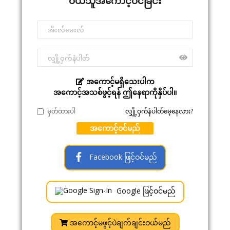
ဝယ်သူအကောင့်ဝင်ခြင်း
အကောင့်မရှိသေးပါက
အကောင့်အသစ်ဖွင့်ရန် ဤနေရာကိုနှိပ်ပါ။
မှတ်ထားပါ
လျှို့ဝှက်နံပါတ်မေ့နေလား?
အကောင့်ဝင်မည်
Facebook ဖြင့်ဝင်မည်
Google ဖြင့်ဝင်မည်
အကောင့်မဖွင့်ပဲချက်ချင်းဝယ်မည်