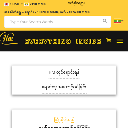
=
ဈေးနှုန်းများသည် အချိန်နှင့် အမျှပြောင်းလဲနိုင်သည်။
1 USD
2110 MMK
အခေါက်ရွှေ
=
ရောင်း - 1882000 MMK
,
ဝယ် - 1874000 MMK
Togg
navi
HM တွင်ရောင်းရန်
ရောင်းသူအကောင့်ဝင်ခြင်း
ကြိုဆိုပါသည်