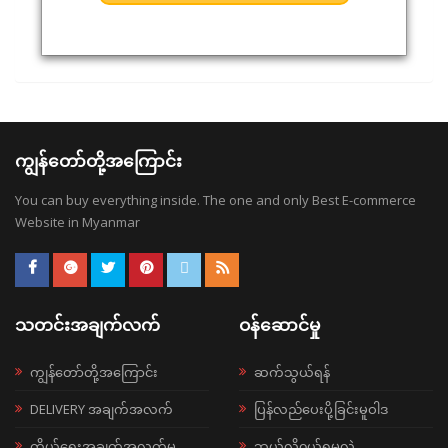
ကျွန်တော်တို့အကြောင်း
You can buy everything inside. The one and only Best E-commerce
Website in Myanmar
သတင်းအချက်လက်
ဝန်ဆောင်မှု
ကျွန်တော်တို့အကြောင်း
ဆက်သွယ်ရန်
DELIVERY အချက်အလက်
ပြန်လည်ပေးပို့ခြင်းမူဝါဒ
ကိုယ်ရေးအချက်အလက်မူ
ဘယ်လို၀ယ်ရမလဲ