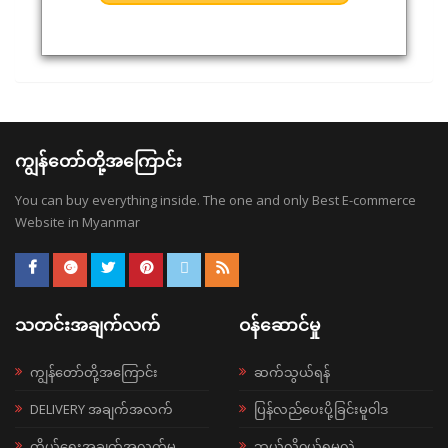
ကျွန်တော်တို့အကြောင်း
You can buy everything inside. The one and only Best E-commerce
Website in Myanmar
သတင်းအချက်လက်
ဝန်ဆောင်မှု
ကျွန်တော်တို့အကြောင်း
ဆက်သွယ်ရန်
DELIVERY အချက်အလက်
ပြန်လည်ပေးပို့ခြင်းမူဝါဒ
ကိုယ်ရေးအချက်အလက်မူ
ဘယ်လို၀ယ်ရမလဲ