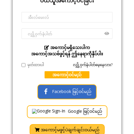
ဝယ်သူအကောင့်ဝင်ခြင်း
အကောင့်မရှိသေးပါက
အကောင့်အသစ်ဖွင့်ရန် ဤနေရာကိုနှိပ်ပါ။
မှတ်ထားပါ
လျှို့ဝှက်နံပါတ်မေ့နေလား?
အကောင့်ဝင်မည်
Facebook ဖြင့်ဝင်မည်
Google ဖြင့်ဝင်မည်
အကောင့်မဖွင့်ပဲချက်ချင်းဝယ်မည်