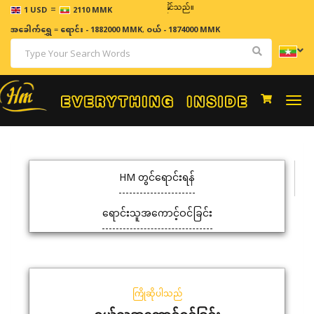
=
ဈေးနှုန်းများသည် အချိန်နှင့် အမျှပြောင်းလဲနိုင်သည်။
1 USD
2110 MMK
အခေါက်ရွှေ
=
ရောင်း - 1882000 MMK
,
ဝယ် - 1874000 MMK
Togg
navi
HM တွင်ရောင်းရန်
ရောင်းသူအကောင့်ဝင်ခြင်း
ကြိုဆိုပါသည်