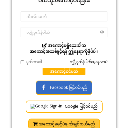
ဝယ်သူအကောင့်ဝင်ခြင်း
အကောင့်မရှိသေးပါက
အကောင့်အသစ်ဖွင့်ရန် ဤနေရာကိုနှိပ်ပါ။
မှတ်ထားပါ
လျှို့ဝှက်နံပါတ်မေ့နေလား?
အကောင့်ဝင်မည်
Facebook ဖြင့်ဝင်မည်
Google ဖြင့်ဝင်မည်
အကောင့်မဖွင့်ပဲချက်ချင်းဝယ်မည်