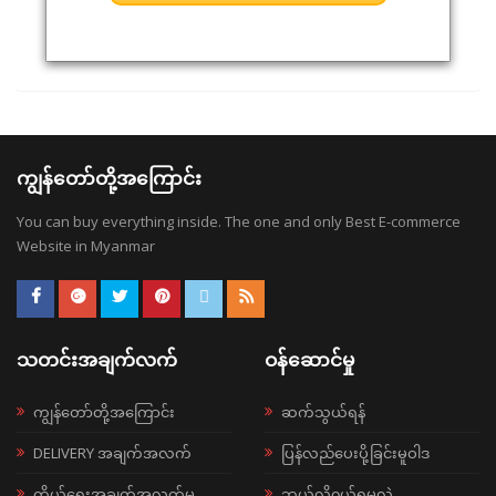
ကျွန်တော်တို့အကြောင်း
You can buy everything inside. The one and only Best E-commerce
Website in Myanmar
သတင်းအချက်လက်
ဝန်ဆောင်မှု
ကျွန်တော်တို့အကြောင်း
ဆက်သွယ်ရန်
DELIVERY အချက်အလက်
ပြန်လည်ပေးပို့ခြင်းမူဝါဒ
ကိုယ်ရေးအချက်အလက်မူ
ဘယ်လို၀ယ်ရမလဲ