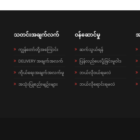
သတင်းအချက်လက်
ဝန်ဆောင်မှု
အ
ကျွန်တော်တို့အကြောင်း
ဆက်သွယ်ရန်
DELIVERY အချက်အလက်
ပြန်လည်ပေးပို့ခြင်းမူဝါဒ
ကိုယ်ရေးအချက်အလက်မူ
ဘယ်လို၀ယ်ရမလဲ
အသုံးပြုစည်းမျဉ်းများ
ဘယ်လိုရောင်းရမလဲ