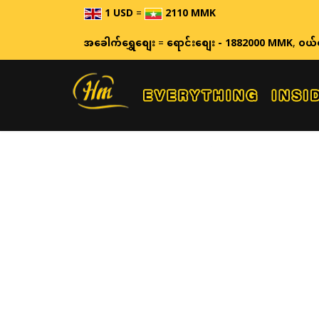
1 USD
=
2110 MMK
အခေါက်ရွှေစျေး
=
ရောင်းစျေး - 1882000 MMK
,
ဝယ်