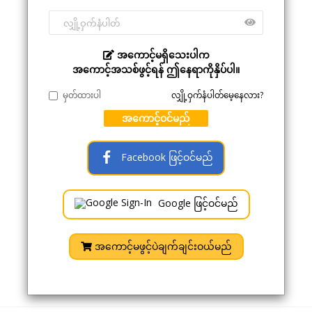
အကောင့်မရှိသေးပါက
အကောင့်အသစ်ဖွင့်ရန် ဤနေရာကိုနှိပ်ပါ။
မှတ်ထားပါ
လျှို့ဝှက်နံပါတ်မေ့နေလား?
အကောင့်ဝင်မည်
Facebook ဖြင့်ဝင်မည်
Google ဖြင့်ဝင်မည်
အကောင့်မဖွင့်ပဲချက်ချင်းဝယ်မည်