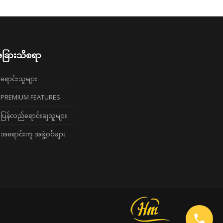
ခြားသိစရာ
ရောင်းသူများ
PREMIUM FEATURES
ပြန်လည်ရောင်းချသူများ
အရောင်းကူ အဖွဲ့ဝင်များ