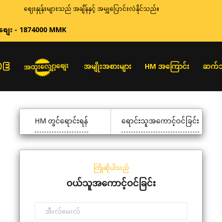
ဈေးနှုန်းများသည် အချိန်နှင့် အမျှပြောင်းလဲနိုင်သည်။
စျေး - 1874000 MMK
အထူးလျှော့စျေး
အမျိုးအစားများ
HM အကြောင်း
ဆက်သ
HM တွင်ရောင်းရန်
ရောင်းသူအကောင့်ဝင်ခြင်း
ကြိုဆိုပါသည်
ဝယ်သူအကောင့်ဝင်ခြင်း