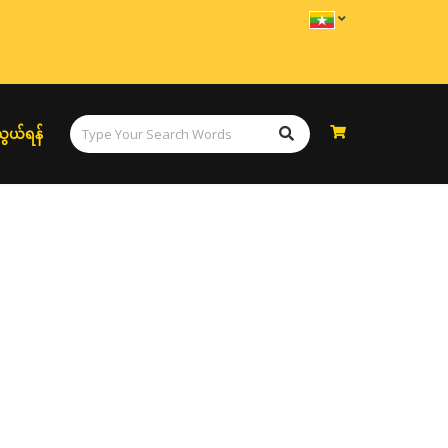
ွယ်ရန်