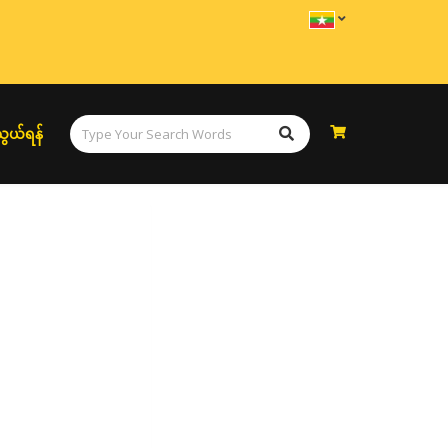
ွယ်ရန်