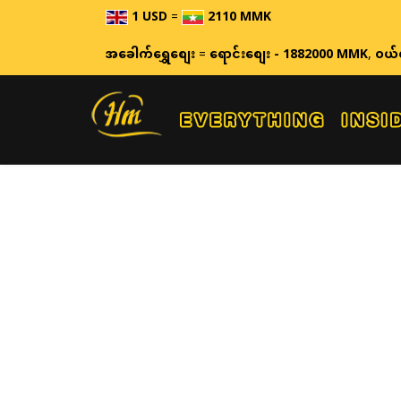
1 USD
=
2110 MMK
အခေါက်ရွှေစျေး
=
ရောင်းစျေး - 1882000 MMK
,
ဝယ်