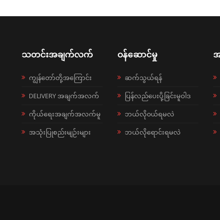
သတင်းအချက်လက်
ဝန်ဆောင်မှု
အ
ကျွန်တော်တို့အကြောင်း
ဆက်သွယ်ရန်
DELIVERY အချက်အလက်
ပြန်လည်ပေးပို့ခြင်းမူဝါဒ
ကိုယ်ရေးအချက်အလက်မူ
ဘယ်လို၀ယ်ရမလဲ
အသုံးပြုစည်းမျဉ်းများ
ဘယ်လိုရောင်းရမလဲ