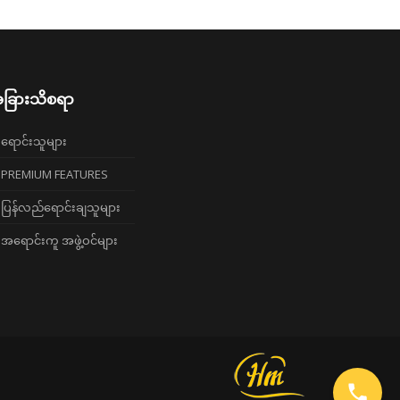
ခြားသိစရာ
ရောင်းသူများ
PREMIUM FEATURES
ပြန်လည်ရောင်းချသူများ
အရောင်းကူ အဖွဲ့ဝင်များ