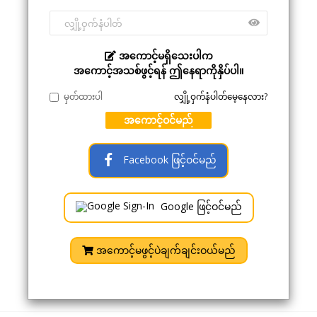
အကောင့်မရှိသေးပါက
အကောင့်အသစ်ဖွင့်ရန် ဤနေရာကိုနှိပ်ပါ။
မှတ်ထားပါ
လျှို့ဝှက်နံပါတ်မေ့နေလား?
အကောင့်ဝင်မည်
Facebook ဖြင့်ဝင်မည်
Google ဖြင့်ဝင်မည်
အကောင့်မဖွင့်ပဲချက်ချင်းဝယ်မည်