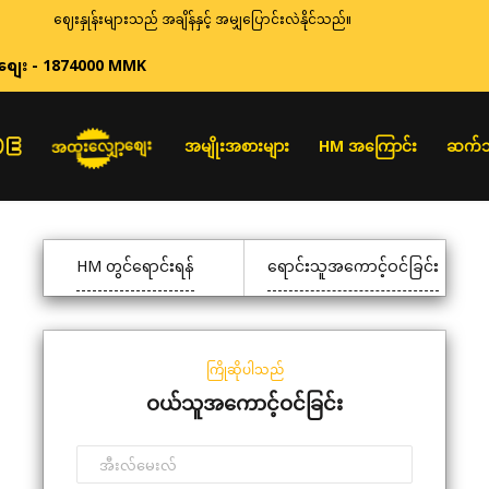
ဈေးနှုန်းများသည် အချိန်နှင့် အမျှပြောင်းလဲနိုင်သည်။
စျေး - 1874000 MMK
အထူးလျှော့စျေး
အမျိုးအစားများ
HM အကြောင်း
ဆက်သ
HM တွင်ရောင်းရန်
ရောင်းသူအကောင့်ဝင်ခြင်း
ကြိုဆိုပါသည်
ဝယ်သူအကောင့်ဝင်ခြင်း