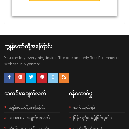
ကျွန်တော်တို့အကြောင်း
You can buy everything inside. The one and only Best E-commerce
Website in Myanmar
သတင်းအချက်လက်
ဝန်ဆောင်မှု
ကျွန်တော်တို့အကြောင်း
ဆက်သွယ်ရန်
DELIVERY အချက်အလက်
ပြန်လည်ပေးပို့ခြင်းမူဝါဒ
ကိုယ်ရေးအချက်အလက်မူ
ဘယ်လို၀ယ်ရမလဲ