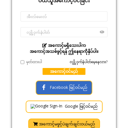
ဝယ်သူအကောင့်ဝင်ခြင်း
အကောင့်မရှိသေးပါက
အကောင့်အသစ်ဖွင့်ရန် ဤနေရာကိုနှိပ်ပါ။
မှတ်ထားပါ
လျှို့ဝှက်နံပါတ်မေ့နေလား?
အကောင့်ဝင်မည်
Facebook ဖြင့်ဝင်မည်
Google ဖြင့်ဝင်မည်
အကောင့်မဖွင့်ပဲချက်ချင်းဝယ်မည်