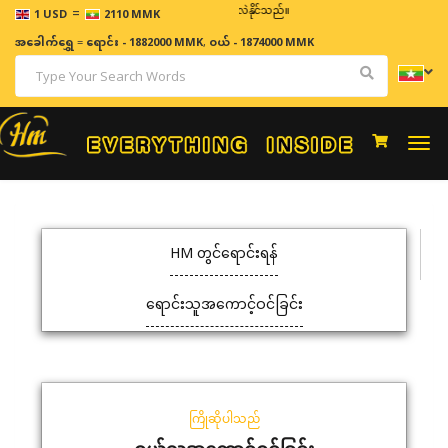
=
ဈေးနှုန်းများသည် အချိန်နှင့် အမျှပြောင်းလဲနိုင်သည်။
1 USD
2110 MMK
အခေါက်ရွှေ
=
ရောင်း - 1882000 MMK
,
ဝယ် - 1874000 MMK
Togg
navi
HM တွင်ရောင်းရန်
ရောင်းသူအကောင့်ဝင်ခြင်း
ကြိုဆိုပါသည်