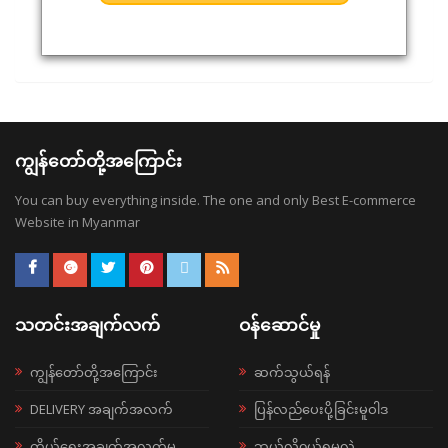
ကျွန်တော်တို့အကြောင်း
You can buy everything inside. The one and only Best E-commerce
Website in Myanmar
သတင်းအချက်လက်
ဝန်ဆောင်မှု
ကျွန်တော်တို့အကြောင်း
ဆက်သွယ်ရန်
DELIVERY အချက်အလက်
ပြန်လည်ပေးပို့ခြင်းမူဝါဒ
ကိုယ်ရေးအချက်အလက်မူ
ဘယ်လို၀ယ်ရမလဲ