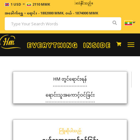
=
ဈေးနှုန်းများသည် အချိန်နှင့် အမျှပြောင်းလဲနိုင်သည်။
1 USD
2110 MMK
အခေါက်ရွှေ
=
ရောင်း - 1882000 MMK
,
ဝယ် - 1874000 MMK
Togg
navi
HM တွင်ရောင်းရန်
ရောင်းသူအကောင့်ဝင်ခြင်း
ကြိုဆိုပါသည်