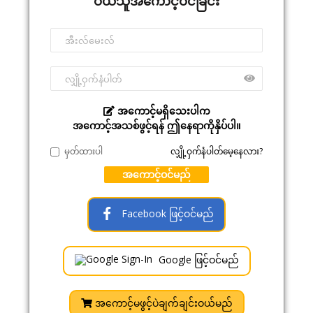
ဝယ်သူအကောင့်ဝင်ခြင်း
အကောင့်မရှိသေးပါက
အကောင့်အသစ်ဖွင့်ရန် ဤနေရာကိုနှိပ်ပါ။
မှတ်ထားပါ
လျှို့ဝှက်နံပါတ်မေ့နေလား?
အကောင့်ဝင်မည်
Facebook ဖြင့်ဝင်မည်
Google ဖြင့်ဝင်မည်
အကောင့်မဖွင့်ပဲချက်ချင်းဝယ်မည်