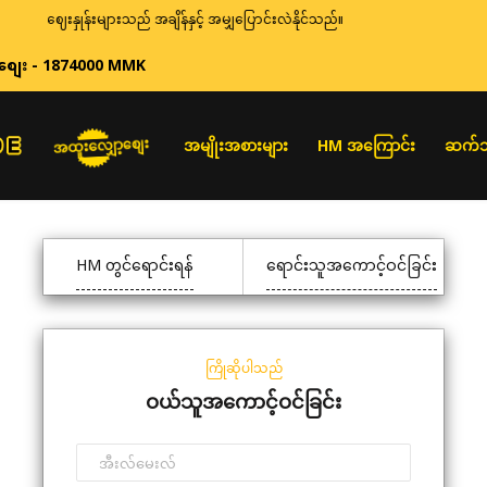
ဈေးနှုန်းများသည် အချိန်နှင့် အမျှပြောင်းလဲနိုင်သည်။
စျေး - 1874000 MMK
အထူးလျှော့စျေး
အမျိုးအစားများ
HM အကြောင်း
ဆက်သ
HM တွင်ရောင်းရန်
ရောင်းသူအကောင့်ဝင်ခြင်း
ကြိုဆိုပါသည်
ဝယ်သူအကောင့်ဝင်ခြင်း