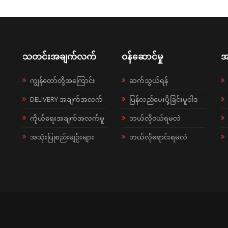
သတင်းအချက်လက်
ဝန်ဆောင်မှု
အ
ကျွန်တော်တို့အကြောင်း
ဆက်သွယ်ရန်
DELIVERY အချက်အလက်
ပြန်လည်ပေးပို့ခြင်းမူဝါဒ
ကိုယ်ရေးအချက်အလက်မူ
ဘယ်လို၀ယ်ရမလဲ
အသုံးပြုစည်းမျဉ်းများ
ဘယ်လိုရောင်းရမလဲ