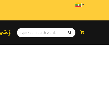
ွယ်ရန်