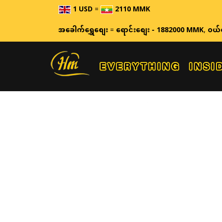
1 USD
=
2110 MMK
အခေါက်ရွှေစျေး
=
ရောင်းစျေး - 1882000 MMK
,
ဝယ်