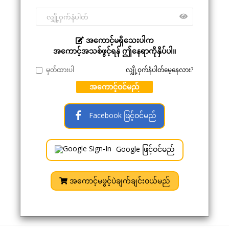
အကောင့်မရှိသေးပါက
အကောင့်အသစ်ဖွင့်ရန် ဤနေရာကိုနှိပ်ပါ။
မှတ်ထားပါ
လျှို့ဝှက်နံပါတ်မေ့နေလား?
အကောင့်ဝင်မည်
Facebook ဖြင့်ဝင်မည်
Google ဖြင့်ဝင်မည်
အကောင့်မဖွင့်ပဲချက်ချင်းဝယ်မည်