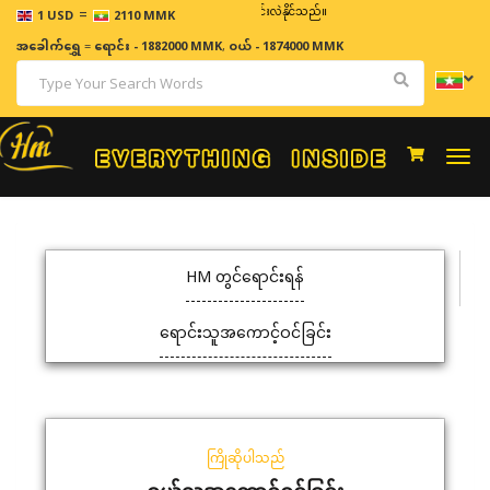
=
ဈေးနှုန်းများသည် အချိန်နှင့် အမျှပြောင်းလဲနိုင်သည်။
1 USD
2110 MMK
အခေါက်ရွှေ
=
ရောင်း - 1882000 MMK
,
ဝယ် - 1874000 MMK
Togg
navi
HM တွင်ရောင်းရန်
ရောင်းသူအကောင့်ဝင်ခြင်း
ကြိုဆိုပါသည်