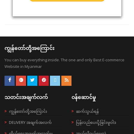
ကျွန်တော်တို့အကြောင်း
You can buy everything inside. The one and only Best E-commerce
Website in Myanmar
သတင်းအချက်လက်
ဝန်ဆောင်မှု
ကျွန်တော်တို့အကြောင်း
ဆက်သွယ်ရန်
DELIVERY အချက်အလက်
ပြန်လည်ပေးပို့ခြင်းမူဝါဒ
ကိုယ်ရေးအချက်အလက်မူ
ဘယ်လို၀ယ်ရမလဲ