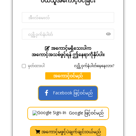
ဝယ်သူအကောင့်ဝင်ခြင်း
အကောင့်မရှိသေးပါက
အကောင့်အသစ်ဖွင့်ရန် ဤနေရာကိုနှိပ်ပါ။
မှတ်ထားပါ
လျှို့ဝှက်နံပါတ်မေ့နေလား?
အကောင့်ဝင်မည်
Facebook ဖြင့်ဝင်မည်
Google ဖြင့်ဝင်မည်
အကောင့်မဖွင့်ပဲချက်ချင်းဝယ်မည်